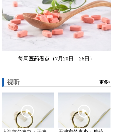
每周医药看点（7月20日—26日）
视听
更多>
上海市禁毒办：无毒...
天津市禁毒办：兽药...