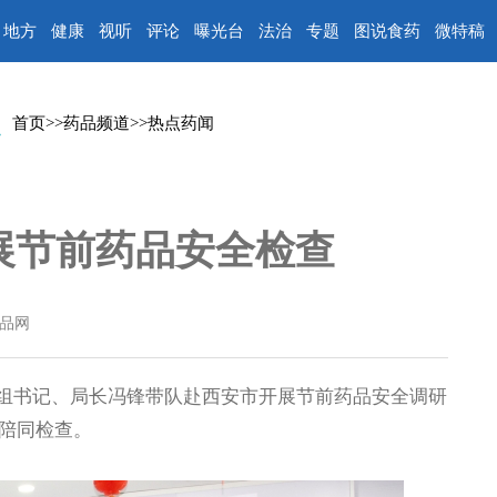
地方
健康
视听
评论
曝光台
法治
专题
图说食药
微特稿
首页
>>
药品频道
>>
热点药闻
展节前药品安全检查
品网
组书记、局长冯锋带队赴西安市开展节前药品安全调研
陪同检查。