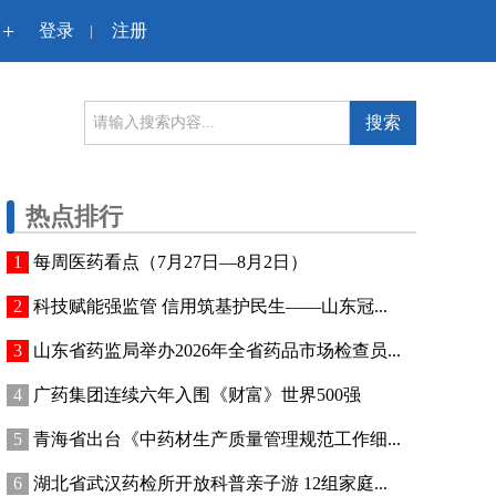
+
登录
注册
|
搜索
热点排行
每周医药看点（7月27日—8月2日）
科技赋能强监管 信用筑基护民生——山东冠...
山东省药监局举办2026年全省药品市场检查员...
广药集团连续六年入围《财富》世界500强
青海省出台《中药材生产质量管理规范工作细...
湖北省武汉药检所开放科普亲子游 12组家庭...