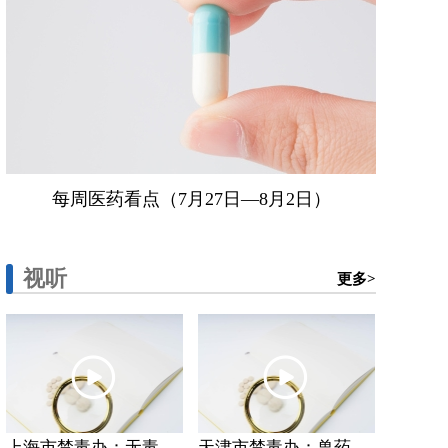
每周医药看点（7月27日—8月2日）
视听
更多>
上海市禁毒办：无毒...
天津市禁毒办：兽药...