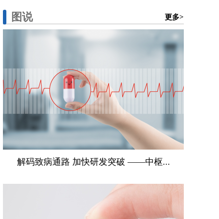
图说
更多>
解码致病通路 加快研发突破 ——中枢...