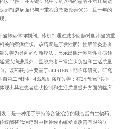
的安全性；在关键研究中，约70%的患者在第16周达
者达到银屑病面积与严重程度指数改善90%，且一年的
现。
回肠胆汁酸转运体抑制剂。该机制通过减少回肠对胆汁酸的重
相关的瘙痒症状。该药聚焦原发性胆汁性胆管炎患者
量改善为导向的创新疗法，显示出胆汁淤积性肝病领
延缓疾病进展外，围绕患者日常症状负担和生活质量
该药获批主要基于GLISTEN Ⅲ期临床研究。研究
慰剂，并自第二周起即可观察到瘙痒改善；在24周治疗期间，
体现出其在患者症状控制和生活质量提升方面的临床
Therapeutics研发，是一种用于亨特综合征治疗的融合蛋白生物药。
传统酶替代治疗对中枢神经系统受累改善有限的瓶