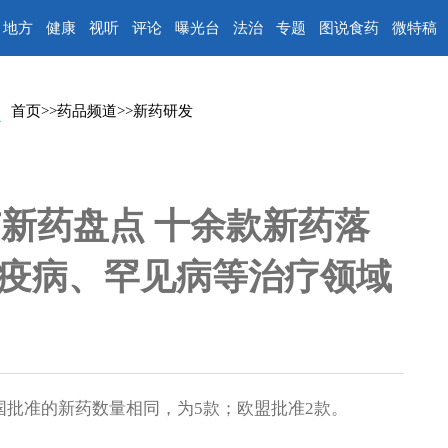
地方
健康
视听
评论
曝光台
法治
专题
图说食药
微特稿
首页
>>
药品频道
>>
新药研发
新药盘点 十余款新药落
疫病、罕见病等治疗领域
国批准的新药数量相同，为5款；欧盟批准2款。