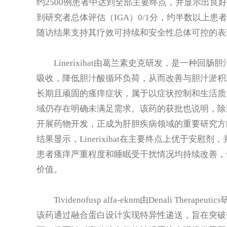
约2500例患者中达到全部主要终点，并显示出良好
到研究者总体评估（IGA）0/1分，约半数以上患
随访结果支持其疗效可持续和安全性总体可控的表
Linerixibat由葛兰素史克研发，是一种
吸收，降低胆汁酸循环负荷，从而改善与胆汁淤积
长期且顽固的瘙痒症状，属于以症状控制和生活质
域仍存在明确未满足需求。该药的获批也说明，除
开展药物开发，正成为肝胆疾病领域的重要研究方向。
结果显示，Linerixibat在主要终点上优于安
患者瘙痒严重程度和睡眠受干扰情况均持续改善，
价值。
Tividenofusp alfa-eknm由Denali 
该药通过融合蛋白设计实现特异性递送，旨在突破