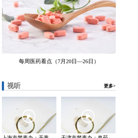
每周医药看点（7月20日—26日）
视听
更多>
上海市禁毒办：无毒...
天津市禁毒办：兽药...