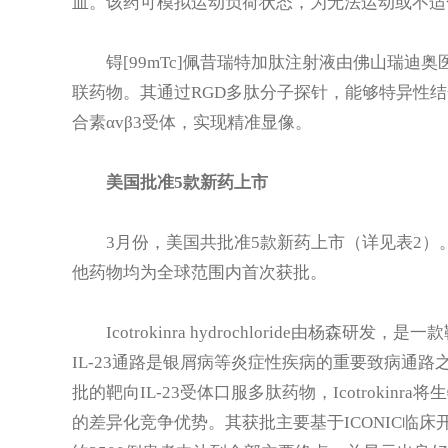
血。该药可模拟运动负荷状态，为无法运动或不适
锝[99mTc]佩昔瑞特加肽注射液由佛山瑞迪
联药物。其通过RGD多肽分子探针，能够特异性
合素αvβ3受体，实现精准显像。
美国批准5款新药上市
3月份，美国共批准5款新药上市（详见表2）。根据Pha
他药物均为全球范围内首次获批。
Icotrokinra hydrochloride由杨森
IL-23通路是银屑病等炎症性疾病的重要致病通
批的靶向IL-23受体口服多肽药物，Icotroki
的差异化竞争优势。其获批主要基于ICONIC临