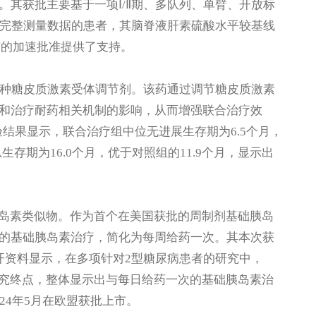
其获批主要基于一项Ⅰ/Ⅱ期、多队列、单臂、开放标
有完整测量数据的患者，其脑脊液肝素硫酸水平较基线
该药的加速批准提供了支持。
utics研发，是一种糖皮质激素受体调节剂。该药通过调节糖皮质激素
和治疗耐药相关机制的影响，从而增强联合治疗效
验结果显示，联合治疗组中位无进展生存期为6.5个月，
存期为16.0个月，优于对照组的11.9个月，显示出
一款基础胰岛素类似物。作为首个在美国获批的周制剂基础胰岛
的基础胰岛素治疗，简化为每周给药一次。其本次获
公开资料显示，在多项针对2型糖尿病患者的研究中，
到主要研究终点，整体显示出与每日给药一次的基础胰岛素治
24年5月在欧盟获批上市。