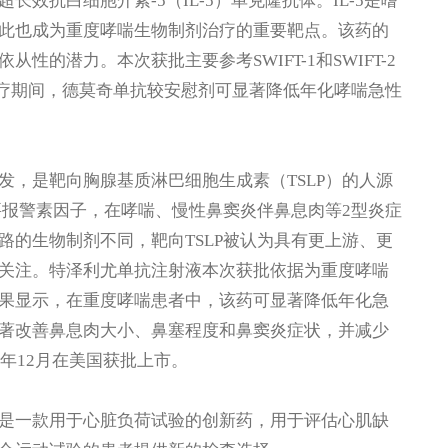
效抗白细胞介素-5（IL-5）单克隆抗体。IL-5是嗜
此也成为重度哮喘生物制剂治疗的重要靶点。该药的
的潜力。本次获批主要参考SWIFT-1和SWIFT-2
治疗期间，德莫奇单抗较安慰剂可显著降低年化哮喘急性
。
发，是靶向胸腺基质淋巴细胞生成素（TSLP）的人源
要报警素因子，在哮喘、慢性鼻窦炎伴鼻息肉等2型炎症
路的生物制剂不同，靶向TSLP被认为具有更上游、更
关注。特泽利尤单抗注射液本次获批依据为重度哮喘
。结果显示，在重度哮喘患者中，该药可显著降低年化急
著改善鼻息肉大小、鼻塞程度和鼻窦炎症状，并减少
年12月在美国获批上市。
是一款用于心脏负荷试验的创新药，用于评估心肌缺