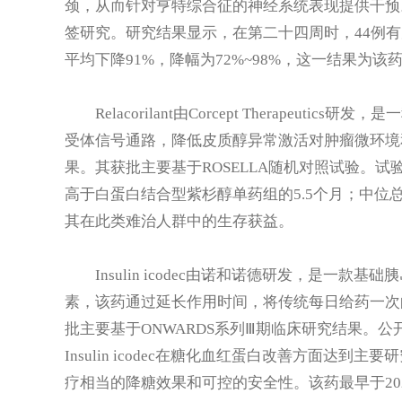
颈，从而针对亨特综合征的神经系统表现提供干预。
签研究。研究结果显示，在第二十四周时，44例
平均下降91%，降幅为72%~98%，这一结果为
Relacorilant由Corcept Therape
受体信号通路，降低皮质醇异常激活对肿瘤微环境
果。其获批主要基于ROSELLA随机对照试验。试
高于白蛋白结合型紫杉醇单药组的5.5个月；中位总生
其在此类难治人群中的生存获益。
Insulin icodec由诺和诺德研发，是
素，该药通过延长作用时间，将传统每日给药一次
批主要基于ONWARDS系列Ⅲ期临床研究结果。
Insulin icodec在糖化血红蛋白改善方面达
疗相当的降糖效果和可控的安全性。该药最早于20