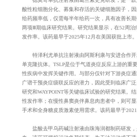
德莫奇单抗注射液由葛兰素史克研发，是一款超长
酸性粒细胞分化、募集和存活的关键细胞因子，因
给药频率低，仅需每半年给药一次，具有改善长期依从性
两项Ⅲ期临床研究结果。研究结果显示，在52周
发作率。该药最早于2025年12月在美国获批上市
特泽利尤单抗注射液由阿斯利康与安进合作开
单克隆抗体。TSLP是位于气道炎症反应上游的重
性疾病中发挥关键作用。与部分仅针对下游炎症通
广谱干预炎症级联反应的潜力，因此受到临床广泛
研究和WAYPOINT等关键临床试验的研究结果
性发作率；在慢性鼻窦炎伴鼻息肉患者中，则可显
手术和全身糖皮质激素使用需求。该药最早于2021
盐酸去甲乌药碱注射液由珠海润都制药研发，