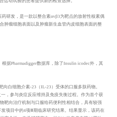
合运动试验的患者提供新的检查选择。
奥医药研发，是一款以整合素αvβ3为靶点的放射性核素偶
结合肿瘤细胞表面以及肿瘤新生血管内皮细胞表面的整
rmadigger数据库，除了Insulin icodec外，其
研发，是一款靶向白细胞介素-23（IL-23）受体的口服多肽药物。
路之一，参与炎症反应维持及免疫失衡过程。作为首个获
nra将生物靶向治疗机制与口服给药便利性相结合，具有较强
床开发项目中的4项Ⅲ期临床研究结果。结果显示，该药在