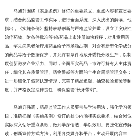
马旭升围绕《实施条例》修订的重要意义、重点内容和宣贯要
求，结合药品监管工作实际，进行全面系统、深入浅出的解读。他
指出，《实施条例》坚持鼓励创新与严格监管并重，设立了突破性
治疗药物、附条件批准等4条药品上市注册加快程序，对儿童用药
品、罕见病患者治疗用药品给予市场独占期，对含有新型化学成分
的药品等给予数据保护，并允许有条件地放开委托分段生产，以制
度创新激发产业活力。同时，全面压实药品上市许可持有人主体责
任，细化其在质量管理、药物警戒等方面的全生命周期管理义务；
进一步细化了假药认定情形，完善了药品追溯、抽查检验复验等制
度，并严格设定法律责任，确保监管“长牙带刺”。
马旭升强调，药品监管工作人员要带头学法用法，强化学习领
悟，准确把握《实施条例》修订的核心内涵和实践要求，结合岗位
实际深入钻研重点条款，做到学深悟透、学以致用。要强化宣传解
读，创新宣传方式方法，利用各类媒介和平台，主动开展内容丰