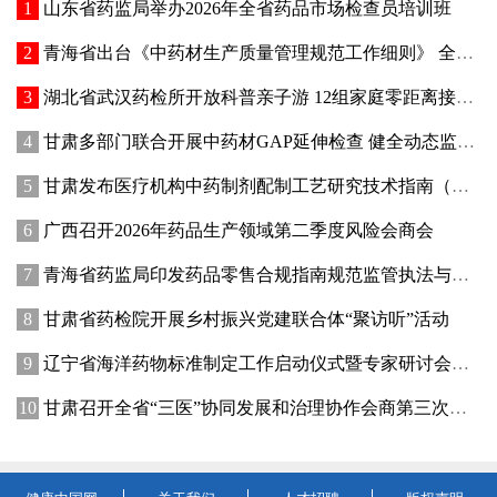
山东省药监局举办2026年全省药品市场检查员培训班
青海省出台《中药材生产质量管理规范工作细则》 全面强化中药材质量源头管控
湖北省武汉药检所开放科普亲子游 12组家庭零距离接触药品检验
甘肃多部门联合开展中药材GAP延伸检查 健全动态监管机制
甘肃发布医疗机构中药制剂配制工艺研究技术指南（试行）
广西召开2026年药品生产领域第二季度风险会商会
青海省药监局印发药品零售合规指南规范监管执法与企业经营行为
甘肃省药检院开展乡村振兴党建联合体“聚访听”活动
辽宁省海洋药物标准制定工作启动仪式暨专家研讨会在大连成功举办
甘肃召开全省“三医”协同发展和治理协作会商第三次会议