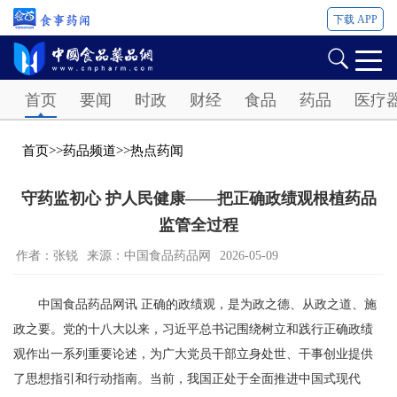
下载 APP
Password
首页
要闻
时政
财经
食品
药品
医疗
首页
>>
药品频道
>>
热点药闻
守药监初心 护人民健康——把正确政绩观根植药品
监管全过程
作者：张锐
来源：中国食品药品网
2026-05-09
中国食品药品网讯 正确的政绩观，是为政之德、从政之道、施
政之要。党的十八大以来，习近平总书记围绕树立和践行正确政绩
观作出一系列重要论述，为广大党员干部立身处世、干事创业提供
了思想指引和行动指南。当前，我国正处于全面推进中国式现代