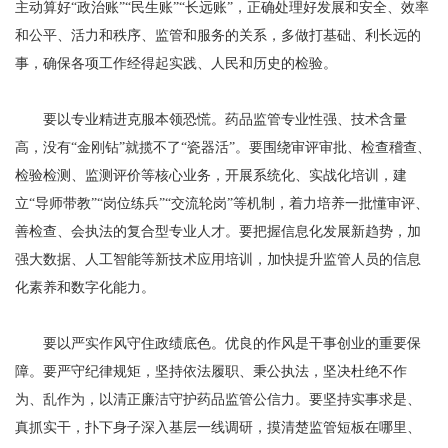
主动算好“政治账”“民生账”“长远账”，正确处理好发展和安全、效率
和公平、活力和秩序、监管和服务的关系，多做打基础、利长远的
事，确保各项工作经得起实践、人民和历史的检验。
要以专业精进克服本领恐慌。药品监管专业性强、技术含量
高，没有“金刚钻”就揽不了“瓷器活”。要围绕审评审批、检查稽查、
检验检测、监测评价等核心业务，开展系统化、实战化培训，建
立“导师带教”“岗位练兵”“交流轮岗”等机制，着力培养一批懂审评、
善检查、会执法的复合型专业人才。要把握信息化发展新趋势，加
强大数据、人工智能等新技术应用培训，加快提升监管人员的信息
化素养和数字化能力。
要以严实作风守住政绩底色。优良的作风是干事创业的重要保
障。要严守纪律规矩，坚持依法履职、秉公执法，坚决杜绝不作
为、乱作为，以清正廉洁守护药品监管公信力。要坚持实事求是、
真抓实干，扑下身子深入基层一线调研，摸清楚监管短板在哪里、