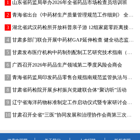
山东省药监局举办2026年全省药品市场检查员培训班
青海省出台《中药材生产质量管理规范工作细则》 全面强化中药材质量源头管控
湖北省武汉药检所开放科普亲子游 12组家庭零距离接触药品检验
甘肃多部门联合开展中药材GAP延伸检查 健全动态监管机制
甘肃发布医疗机构中药制剂配制工艺研究技术指南（试行）
广西召开2026年药品生产领域第二季度风险会商会
青海省药监局印发药品零售合规指南规范监管执法与企业经营行为
甘肃省药检院开展乡村振兴党建联合体“聚访听”活动
辽宁省海洋药物标准制定工作启动仪式暨专家研讨会在大连成功举办
甘肃召开全省“三医”协同发展和治理协作会商第三次会议