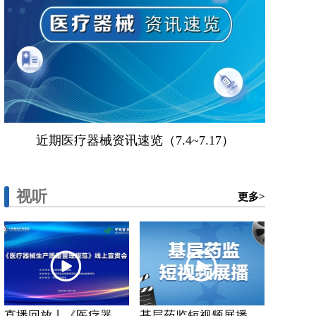
近期医疗器械资讯速览（7.4~7.17）
视听
更多>
直播回放丨《医疗器...
基层药监短视频展播...