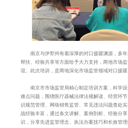
南京与伊犁州有着深厚的对口援疆渊源，多年来
帮扶、经验共享等方面给予大力支持，两地市场监
谊。此次培训，是两地深化市场监管领域对口援疆
南京市市场监管局精心制定培训方案，科学设置
难点问题，围绕医疗器械法律法规解读、经营环节
识规范管理、网络销售监管、常见违法问题查处实
战经验丰富，通过条文讲解、案例剖析、经验分享
识，分享先进监管理念、执法办案技巧和长效管理