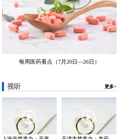
每周医药看点（7月20日—26日）
视听
更多>
上海市禁毒办：无毒...
天津市禁毒办：兽药...