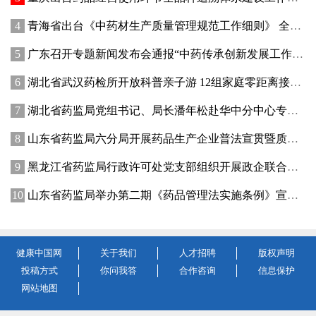
青海省出台《中药材生产质量管理规范工作细则》 全面强化中药材质量源头管控
广东召开专题新闻发布会通报“中药传承创新发展工作成效”
湖北省武汉药检所开放科普亲子游 12组家庭零距离接触药品检验
湖北省药监局党组书记、局长潘年松赴华中分中心专题调研全面从严治党工作 强调以高质量党建引领药监事业行稳致远
山东省药监局六分局开展药品生产企业普法宣贯暨质量管理提升座谈交流活动
黑龙江省药监局行政许可处党支部组织开展政企联合主题党日活动
山东省药监局举办第二期《药品管理法实施条例》宣贯培训班
健康中国网
关于我们
人才招聘
版权声明
投稿方式
你问我答
合作咨询
信息保护
网站地图