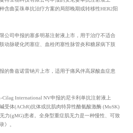
种含曲妥珠单抗治疗方案的局部晚期或转移性HER2阳
公司申报的塞多明基注射液上市，用于治疗不适合
肢动脉硬化闭塞症、血栓闭塞性脉管炎和糖尿病下肢
的鲁兹诺雷钠片上市，适用于痛风伴高尿酸血症患
g International NV申报的尼卡利单抗注射液上
(AChR)抗体或抗肌肉特异性酪氨酸激酶 (MuSK)
无力(gMG)患者。全身型重症肌无力是一种慢性、可致
录》。