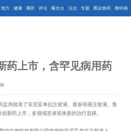
地方
健康
视听
评论
曝光台
法治
专题
图说食药
微特稿
新药上市，含罕见病用药
网
药监局批准了安尼妥单抗注射液、塞多明基注射液、鲁
款创新药上市，多领域患者迎来新的治疗选择。
特生物科技有限公司申报的安尼妥单抗注射液上