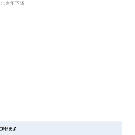
0种病的药占比逐年下降
加载更多