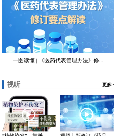
一图读懂 | 《医药代表管理办法》修...
视听
更多>
“植物染发”，靠谱...
视频丨新修订《药品...