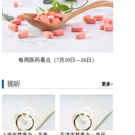
每周医药看点（7月20日—26日）
视听
更多>
上海市禁毒办：无毒...
天津市禁毒办：兽药...