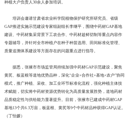
种植大户负责人30余人参加培训。
培训会邀请甘肃省农业科学院植物保护研究所研究员、省级
GAP推进实施示范建设专家组副组长李继平，围绕中药材GAP基地
建设、中药材集采背景下工农合作、中药材趁鲜切制等重点内容作
专题辅导，并针对全市种植户在种子种苗选用、田间标准化管理、
质量追溯体系建设等方面存在的问题重点进行指导。
据悉，张掖市市场监管局持续加强中药材GAP示范建设，聚焦
黄芪、板蓝根等道地优势品种，深化“企业+合作社+基地+农户”协同
模式，推广种植、采收、加工全环节标准化流程，强化种植主体技
术赋能，切实将中药材资源优势转化为高质量发展胜势，道地药材
品质稳定性与供给能力显著提升。目前，张掖市已建成中药材GAP
基地13个共6.3万亩，板蓝根、黄芪等9个中药材品种获得GAP认证。
（丁怡媛）