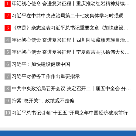
牢记初心使命 奋进复兴征程丨重庆推动红岩精神持续焕发新的时代光芒 红岩丹心向阳开
习近平在中共中央政治局第二十七次集体学习时强调 强化政治引领 深化创新发展 高质量推进国防和军队现代化
《求是》杂志发表习近平总书记重要文章《加快建设健康中国》
牢记初心使命 奋进复兴征程丨四川阿坝藏族羌族自治州赓续红色血脉、厚植生态优势—— 红色旅游火 高原绿意浓
牢记初心使命 奋进复兴征程丨宁夏西吉县弘扬伟大长征精神——讲好红色故事发展乡村产业
习近平：加快建设健康中国
习近平对侨务工作作出重要指示
中共中央政治局召开会议 决定召开二十届五中全会 分析研究当前经济形势和经济工作 中共中央总书记习近平主持会议
拧紧“总开关”，政绩观不走偏
习近平总书记引领“十五五”开局之年中国经济破浪前行