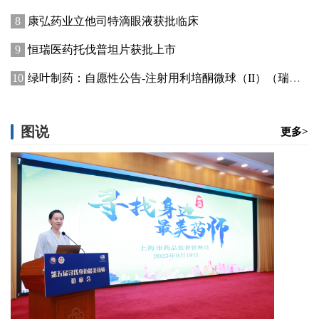
康弘药业立他司特滴眼液获批临床
恒瑞医药托伐普坦片获批上市
绿叶制药：自愿性公告-注射用利培酮微球（II）（瑞欣妥）获国家药品监督管理局批准上市
图说
更多>