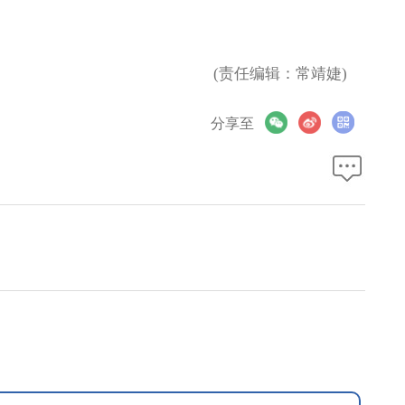
(责任编辑：常靖婕)
分享至