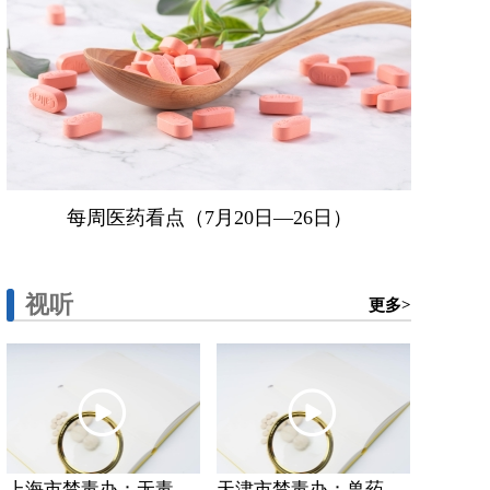
每周医药看点（7月20日—26日）
视听
更多>
上海市禁毒办：无毒...
天津市禁毒办：兽药...