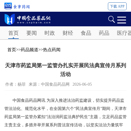
下载 APP
Password
首页
要闻
时政
财经
食品
药品
医疗
首页
>>
药品频道
>>
热点药闻
天津市药监局第一监管办扎实开展民法典宣传月系列
活动
作者：杨菲
来源：中国食品药品网
2026-06-05
中国食品药品网讯 为深入推进法治药监建设，切实提升药品监
管法治化、规范化水平，在全国第六个“民法典宣传月”期间，天津市
药监局第一监管办紧扣“法治润药监法典护民生”主题，立足药品监管
主责主业，多措并举开展系列普法宣传活动，以坚实法治力量筑牢