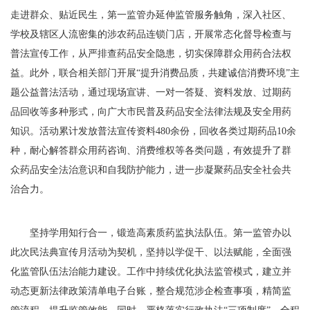
走进群众、贴近民生，第一监管办延伸监管服务触角，深入社区、
学校及辖区人流密集的涉农药品连锁门店，开展常态化督导检查与
普法宣传工作，从严排查药品安全隐患，切实保障群众用药合法权
益。此外，联合相关部门开展“提升消费品质，共建诚信消费环境”主
题公益普法活动，通过现场宣讲、一对一答疑、资料发放、过期药
品回收等多种形式，向广大市民普及药品安全法律法规及安全用药
知识。活动累计发放普法宣传资料480余份，回收各类过期药品10余
种，耐心解答群众用药咨询、消费维权等各类问题，有效提升了群
众药品安全法治意识和自我防护能力，进一步凝聚药品安全社会共
治合力。
坚持学用知行合一，锻造高素质药监执法队伍。第一监管办以
此次民法典宣传月活动为契机，坚持以学促干、以法赋能，全面强
化监管队伍法治能力建设。工作中持续优化执法监管模式，建立并
动态更新法律政策清单电子台账，整合规范涉企检查事项，精简监