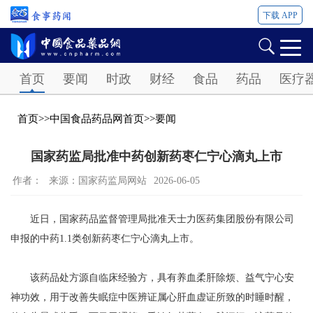
下载 APP
Password
首页
要闻
时政
财经
食品
药品
医疗
首页
>>
中国食品药品网首页
>>
要闻
国家药监局批准中药创新药枣仁宁心滴丸上市
作者：
来源：国家药监局网站
2026-06-05
近日，国家药品监督管理局批准天士力医药集团股份有限公司
申报的中药1.1类创新药枣仁宁心滴丸上市。
该药品处方源自临床经验方，具有养血柔肝除烦、益气宁心安
神功效，用于改善失眠症中医辨证属心肝血虚证所致的时睡时醒，