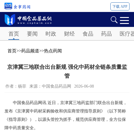
下载 APP
Password
首页
要闻
时政
财经
食品
药品
医疗
首页
>>
药品频道
>>
热点药闻
京津冀三地联合出台新规 强化中药材全链条质量监
管
作者：杨菲
来源：中国食品药品网
2026-06-08
中国食品药品网讯 近日，京津冀三地药监部门联合出台新规，
发布《京津冀中药材采购验收和供应商管理指导原则》（以下简称
《指导原则》），以源头管控为抓手，规范供应商管理，全方位保
障中药质量安全。