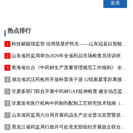
热点排行
科技赋能强监管 信用筑基护民生——山东冠县以智能管控提质“两定机构”医保服务能力
山东省药监局举办2026年全省药品市场检查员培训班
青海省出台《中药材生产质量管理规范工作细则》 全面强化中药材质量源头管控
湖北省武汉药检所开放科普亲子游 12组家庭零距离接触药品检验
甘肃多部门联合开展中药材GAP延伸检查 健全动态监管机制
甘肃发布医疗机构中药制剂配制工艺研究技术指南（试行）
山东省药监局六分局开展药品生产企业普法宣贯暨质量管理提升座谈交流活动
黑龙江省药监局行政许可处党支部组织开展政企联合主题党日活动