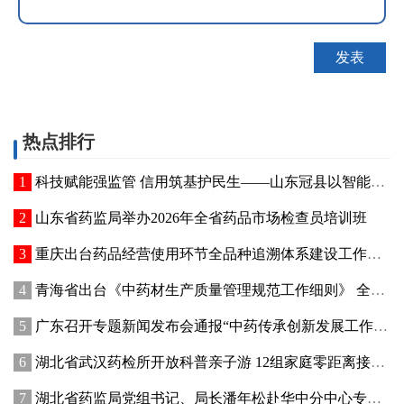
热点排行
科技赋能强监管 信用筑基护民生——山东冠县以智能管控提质“两定机构”医保服务能力
山东省药监局举办2026年全省药品市场检查员培训班
重庆出台药品经营使用环节全品种追溯体系建设工作方案
青海省出台《中药材生产质量管理规范工作细则》 全面强化中药材质量源头管控
广东召开专题新闻发布会通报“中药传承创新发展工作成效”
湖北省武汉药检所开放科普亲子游 12组家庭零距离接触药品检验
湖北省药监局党组书记、局长潘年松赴华中分中心专题调研全面从严治党工作 强调以高质量党建引领药监事业行稳致远