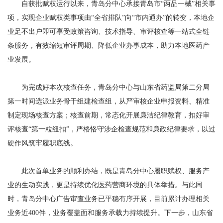
自获批赋权运行以来，青岛分中心承接青岛市“两品一械”相关事
项，实现企业赋权类事项由“全省排队”向“市内通办”的转变，本地企
业足不出户即可享受政策咨询、技术指导、审评核查等一站式全链
条服务，有效缩短审评周期、降低企业办事成本，助力本地医药产
业发展。
为完成好本次核查任务，青岛分中心与山东省药监局第二分局
第一时间选派业务骨干组建检查组，从严审核企业申报资料、精准
制定现场核查方案；核查前期，常态化开展廉洁纪律教育，扣好审
评核查“第一粒纽扣”，严格恪守涉企检查规范和廉政纪律要求，以过
硬作风筑牢履职底线。
此次首单业务的顺利办结，既是青岛分中心履职赋权、服务产
业的生动实践，更是持续优化医药营商环境的具体举措。与此同
时，青岛分中心广告审查业务已平稳有序开展，目前累计办理相关
业务近400件，业务覆盖面和服务承载力持续提升。下一步，山东省