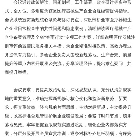
会议通过政策解读、问题剖析、工作部署、政企研讨等多种形
式，全方位、多角度为辖区医疗器械生产企业合规经营提供指导。
会议系统宣贯新规核心条款与修订要点，深度剖析全市医疗器械生
产企业日常检查中的共性问题和隐患案例，清晰解读医疗器械生产
企业备案管理及全省“春雨行动”专项工作方案，详细说明医疗器械注
册审评前置便民服务相关举措，为企业精准对接政策、高效办理业
务提供有力指引。参会企业负责人围绕新规落地、生产合规、质量
提升等重点内容开展座谈交流，分享管理经验，提出难点疑问，共
商提升举措。
会议要求，要提高政治站位，深化思想认识。充分认清新规实
施的重要意义，准确把握新规修订核心变化和监管新形势、新要
求，摒弃重效益、轻合规的片面思维，主动对标新规，主动提质升
级，以高标准合规管理护航企业稳健发展；要紧盯时间节点，稳步
落地见效。牢牢把握新版规范实施过渡期，细化企业内部落实方
案，分层分级开展全员宣贯培训，逐条对标补齐短板弱项，有序完