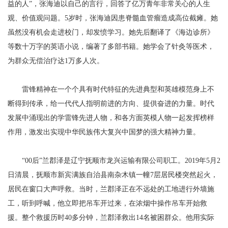
益的人”，张海迪以自己的言行，回答了亿万青年非常关心的人生
观、价值观问题。5岁时，张海迪因患脊髓血管瘤造成高位截瘫。她
虽然没有机会走进校门，却发愤学习。她先后翻译了《海边诊所》
等数十万字的英语小说，编著了多部书籍。她学会了针灸等医术，
为群众无偿治疗达1万多人次。
雷锋精神在一个个具有时代特征的先进典型和英雄模范身上不
断得到传承，给一代代人指明前进的方向、提供奋进的力量。时代
发展中涌现出的学雷锋先进人物，和各方面英模人物一起发挥榜样
作用，激发出实现中华民族伟大复兴中国梦的强大精神力量。
“00后”兰郡泽是辽宁抚顺市龙兴运输有限公司职工。2019年5月2
日清晨，抚顺市新宾满族自治县南杂木镇一幢7层居民楼突然起火，
居民在窗口大声呼救。当时，兰郡泽正在不远处的工地进行外墙施
工，听到呼喊，他立即把吊车开过来，在浓烟中操作吊车开始救
援。整个救援历时40多分钟，兰郡泽救出14名被困群众。他用实际