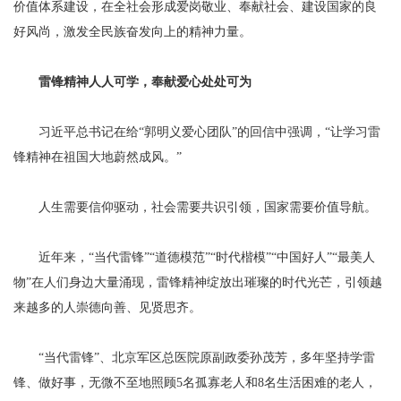
价值体系建设，在全社会形成爱岗敬业、奉献社会、建设国家的良
好风尚，激发全民族奋发向上的精神力量。
雷锋精神人人可学，奉献爱心处处可为
习近平总书记在给“郭明义爱心团队”的回信中强调，“让学习雷
锋精神在祖国大地蔚然成风。”
人生需要信仰驱动，社会需要共识引领，国家需要价值导航。
近年来，“当代雷锋”“道德模范”“时代楷模”“中国好人”“最美人
物”在人们身边大量涌现，雷锋精神绽放出璀璨的时代光芒，引领越
来越多的人崇德向善、见贤思齐。
“当代雷锋”、北京军区总医院原副政委孙茂芳，多年坚持学雷
锋、做好事，无微不至地照顾5名孤寡老人和8名生活困难的老人，