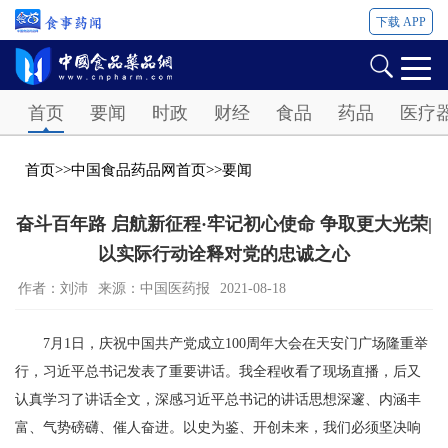
下载 APP
Password
首页
要闻
时政
财经
食品
药品
医疗
首页
>>
中国食品药品网首页
>>
要闻
奋斗百年路 启航新征程·牢记初心使命 争取更大光荣|
以实际行动诠释对党的忠诚之心
作者：刘沛
来源：中国医药报
2021-08-18
7月1日，庆祝中国共产党成立100周年大会在天安门广场隆重举
行，习近平总书记发表了重要讲话。我全程收看了现场直播，后又
认真学习了讲话全文，深感习近平总书记的讲话思想深邃、内涵丰
富、气势磅礴、催人奋进。以史为鉴、开创未来，我们必须坚决响