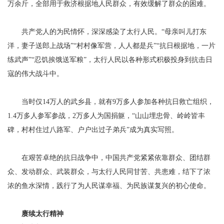
万余斤，全部用于救济根据地人民群众，有效缓解了群众的困难。
共产党人的为民情怀，深深感染了太行人民。“母亲叫儿打东
洋，妻子送郎上战场”“村村像军营，人人都是兵”“抗日根据地，一片
练武声”“忍饥挨饿送军粮”，太行人民以各种形式积极投身到抗击日
寇的伟大战斗中。
当时仅14万人的武乡县，就有9万多人参加各种抗日救亡组织，
1.4万多人参军参战，2万多人为国捐躯，“山山埋忠骨、岭岭皆丰
碑，村村住过八路军、户户出过子弟兵”成为真实写照。
在艰苦卓绝的抗日战争中，中国共产党紧紧依靠群众、团结群
众、发动群众、武装群众，与太行人民同甘苦、共患难，结下了浓
浓的鱼水深情，践行了为人民谋幸福、为民族谋复兴的初心使命。
赓续太行精神