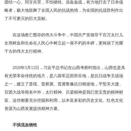
团结一心、同甘共苦，不怕牺牲、浴血奋战，有力地打击了日本侵
略者，极大地鼓舞了全国人民的抗战热情，为全国的抗战胜利作出
了不可磨灭的巨大贡献。
在这场救亡图存的伟大斗争中，中国共产党领导千百万太行儿
女用鲜血和生命在人民心中树立起一座不朽的丰碑，更铸就了光耀
千古的伟大太行精神。
2020年5月12日，习近平总书记在山西考察时指出，山西也是具
有光荣革命传统的地方，是八路军总部所在地，是抗日战争主战场
之一，建立了晋绥、晋察冀、晋冀鲁豫抗日根据地，平型关大捷、
百团大战等闻名中外，太行精神、吕梁精神是我们党宝贵的精神财
富。这些都要充分挖掘和利用，以丰富多彩的历史文化、红色文化
资源为山西发展提供精神力量。
不惧流血牺牲