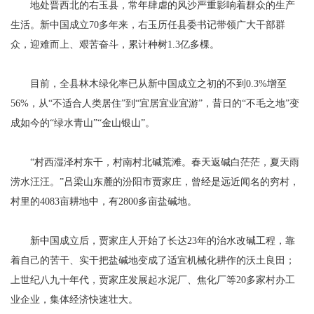
地处晋西北的右玉县，常年肆虐的风沙严重影响着群众的生产
生活。新中国成立70多年来，右玉历任县委书记带领广大干部群
众，迎难而上、艰苦奋斗，累计种树1.3亿多棵。
目前，全县林木绿化率已从新中国成立之初的不到0.3%增至
56%，从“不适合人类居住”到“宜居宜业宜游”，昔日的“不毛之地”变
成如今的“绿水青山”“金山银山”。
“村西湿泽村东干，村南村北碱荒滩。春天返碱白茫茫，夏天雨
涝水汪汪。”吕梁山东麓的汾阳市贾家庄，曾经是远近闻名的穷村，
村里的4083亩耕地中，有2800多亩盐碱地。
新中国成立后，贾家庄人开始了长达23年的治水改碱工程，靠
着自己的苦干、实干把盐碱地变成了适宜机械化耕作的沃土良田；
上世纪八九十年代，贾家庄发展起水泥厂、焦化厂等20多家村办工
业企业，集体经济快速壮大。