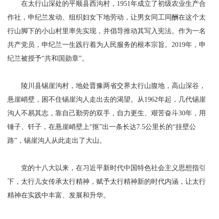
在太行山深处的平顺县西沟村，1951年成立了初级农业生产合
作社，申纪兰发动、组织妇女下地劳动，让男女同工同酬在这个太
行山脚下的小山村里率先实现，并倡导推动其写入宪法。作为一名
共产党员，申纪兰一生践行着为人民服务的根本宗旨。2019年，申
纪兰被授予“共和国勋章”。
陵川县锡崖沟村，地处晋豫两省交界太行山腹地，高山深谷，
悬崖峭壁，困不住锡崖沟人走出去的渴望。从1962年起，几代锡崖
沟人不易其志，靠自己勤劳的双手，自力更生、艰苦奋斗30年，用
锤子、钎子，在悬崖峭壁上“抠”出一条长达7.5公里长的“挂壁公
路”，锡崖沟人从此走出了大山。
党的十八大以来，在习近平新时代中国特色社会主义思想指引
下，太行儿女传承太行精神，赋予太行精神新的时代内涵，让太行
精神在实践中丰富、发展和升华。