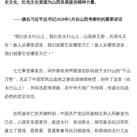
史文化、红色文化资源为山西发展提供精神力量。
——摘自习近平总书记2020年5月在山西考察时的重要讲话
“我们在太行山上，我们在太行山上；山高林又密，兵强马又
壮！敌人从哪里进攻，我们就要它在哪里灭亡！敌人从哪里进攻，
我们就要它在哪里灭亡！”
七七事变爆发后，词作家桂涛声随游击队转战于太行山的“千山
万壑”，见证了中国军民以血肉之躯筑就铜墙铁壁，创作了这首《在
太行山上》，并由冼星海谱曲，在中华大地广为传唱，传递出抗战
必胜的坚定信念。
在民族存亡的关键时刻，中国共产党以民族独立和人民解放为
己任，八路军东渡黄河、挺进太行、发动群众，领导敌后抗日军民
建立了晋绥、晋察冀、晋冀鲁豫等抗日根据地，和英雄的太行儿女