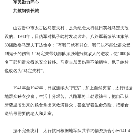
军民勠力同心
共筑钢铁长城
山西晋中市太古区马定夫村，是为纪念太行抗日英雄马定夫改
设的。1943年，日伪军对枫子岭村发动袭击。八路军新编第10旅第
30团政委马定夫下达命令：“有我们就有群众。我们决不能让群众受
到鬼子的伤害！”马定夫带领部队顽强地抵抗敌人的进攻，使1000多
名干部和群众得以安全转移。马定夫却因伤重不治牺牲。枫子岭村
也改名为“马定夫村”。
1941年至1942年，日寇连续大“扫荡”，加上自然灾害，太行根据
地群众缺衣少食，生活十分艰苦。八路军将士勒紧裤带，把自己从
牙缝里省出来的粮食拿出来救济群众，甚至冒着生命危险，把粮食
送给最需要的老人和儿童。
据不完全统计，太行抗日根据地军队共节约物资折合小米141.4