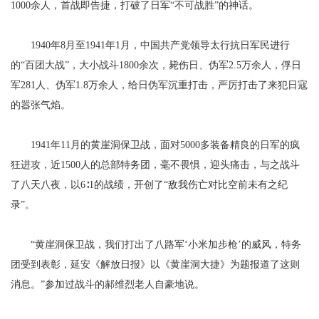
1000余人，首战即告捷，打破了日军“不可战胜”的神话。
1940年8月至1941年1月，中国共产党领导太行抗日军民进行
的“百团大战”，大小战斗1800余次，毙伤日、伪军2.5万余人，俘日
军281人、伪军1.8万余人，给日伪军沉重打击，严厉打击了来犯日寇
的嚣张气焰。
1941年11月的黄崖洞保卫战，面对5000多装备精良的日军的疯
狂进攻，近1500人的总部特务团，毫不畏惧，迎头痛击，与之战斗
了八天八夜，以6∶1的战绩，开创了“敌我伤亡对比空前未有之纪
录”。
“黄崖洞保卫战，我们打出了八路军‘小米加步枪’的威风，特务
团受到表彰，延安《解放日报》以《黄崖洞大捷》为题报道了这则
消息。”参加过战斗的郝维烈老人自豪地说。