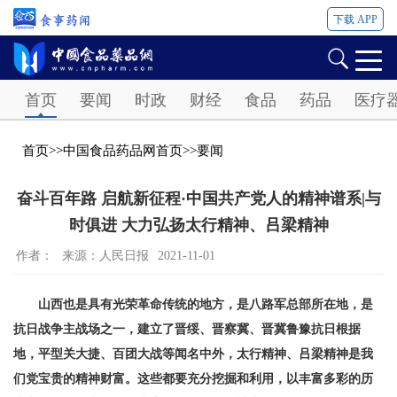
下载 APP
Password
首页
要闻
时政
财经
食品
药品
医疗
首页
>>
中国食品药品网首页
>>
要闻
奋斗百年路 启航新征程·中国共产党人的精神谱系|与
时俱进 大力弘扬太行精神、吕梁精神
作者：
来源：人民日报
2021-11-01
山西也是具有光荣革命传统的地方，是八路军总部所在地，是
抗日战争主战场之一，建立了晋绥、晋察冀、晋冀鲁豫抗日根据
地，平型关大捷、百团大战等闻名中外，太行精神、吕梁精神是我
们党宝贵的精神财富。这些都要充分挖掘和利用，以丰富多彩的历