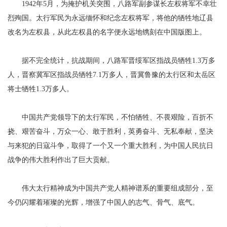
1942年5月，为掩护机关突围，八路军副参谋长左权将军不幸壮
烈殉国。太行军民为永远缅怀和纪念左权将军，将他的牺牲地辽县
改名为左权县，从此左权县的名字便永远地镌刻在中国版图上。
据不完全统计，抗战期间，八路军晋绥军区指战员牺牲1.3万多
人，晋察冀军区指战员牺牲7.1万多人，晋冀鲁豫的太行区和太岳区
将士牺牲1.3万多人。
中国共产党领导下的太行军民，不怕牺牲、不畏艰险，百折不
挠、艰苦奋斗，万众一心、敢于胜利，英勇奋斗、无私奉献，坚决
与来犯的日寇斗争，取得了一个又一个重大胜利，为中国人民抗日
战争的伟大胜利作出了巨大贡献。
伟大太行精神成为中国共产党人精神谱系的重要组成部分，至
今仍闪耀着璀璨的光辉，增强了中国人的志气、骨气、底气。