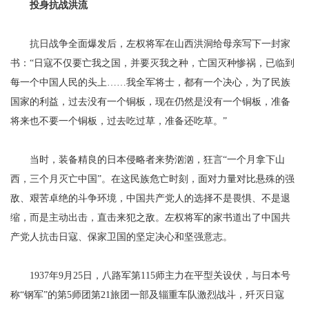
投身抗战洪流
抗日战争全面爆发后，左权将军在山西洪洞给母亲写下一封家
书：“日寇不仅要亡我之国，并要灭我之种，亡国灭种惨祸，已临到
每一个中国人民的头上……我全军将士，都有一个决心，为了民族
国家的利益，过去没有一个铜板，现在仍然是没有一个铜板，准备
将来也不要一个铜板，过去吃过草，准备还吃草。”
当时，装备精良的日本侵略者来势汹汹，狂言“一个月拿下山
西，三个月灭亡中国”。在这民族危亡时刻，面对力量对比悬殊的强
敌、艰苦卓绝的斗争环境，中国共产党人的选择不是畏惧、不是退
缩，而是主动出击，直击来犯之敌。左权将军的家书道出了中国共
产党人抗击日寇、保家卫国的坚定决心和坚强意志。
1937年9月25日，八路军第115师主力在平型关设伏，与日本号
称“钢军”的第5师团第21旅团一部及辎重车队激烈战斗，歼灭日寇