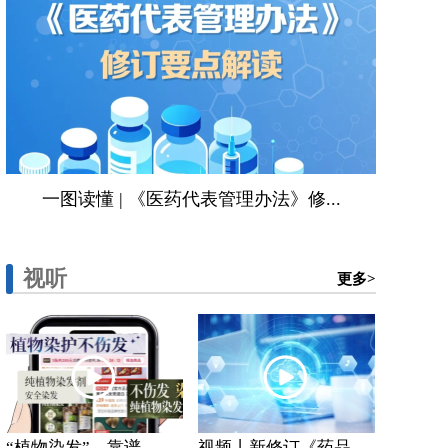
一图读懂 | 《医药代表管理办法》修...
视听
更多>
“植物染发”，靠谱...
视频丨新修订《药品...