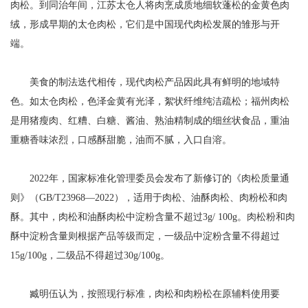
肉松。到同治年间，江苏太仓人将肉烹成质地细软蓬松的金黄色肉
绒，形成早期的太仓肉松，它们是中国现代肉松发展的雏形与开
端。
美食的制法迭代相传，现代肉松产品因此具有鲜明的地域特
色。如太仓肉松，色泽金黄有光泽，絮状纤维纯洁疏松；福州肉松
是用猪瘦肉、红糟、白糖、酱油、熟油精制成的细丝状食品，重油
重糖香味浓烈，口感酥甜脆，油而不腻，入口自溶。
2022年，国家标准化管理委员会发布了新修订的《肉松质量通
则》（GB/T23968—2022），适用于肉松、油酥肉松、肉粉松和肉
酥。其中，肉松和油酥肉松中淀粉含量不超过3g/ 100g。肉松粉和肉
酥中淀粉含量则根据产品等级而定，一级品中淀粉含量不得超过
15g/100g，二级品不得超过30g/100g。
臧明伍认为，按照现行标准，肉松和肉粉松在原辅料使用要