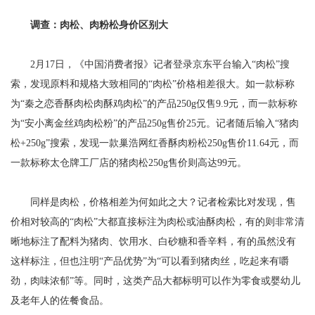
调查：肉松、肉粉松身价区别大
2月17日，《中国消费者报》记者登录京东平台输入“肉松”搜
索，发现原料和规格大致相同的“肉松”价格相差很大。如一款标称
为“秦之恋香酥肉松肉酥鸡肉松”的产品250g仅售9.9元，而一款标称
为“安小离金丝鸡肉松粉”的产品250g售价25元。记者随后输入“猪肉
松+250g”搜索，发现一款巢浩网红香酥肉粉松250g售价11.64元，而
一款标称太仓牌工厂店的猪肉松250g售价则高达99元。
同样是肉松，价格相差为何如此之大？记者检索比对发现，售
价相对较高的“肉松”大都直接标注为肉松或油酥肉松，有的则非常清
晰地标注了配料为猪肉、饮用水、白砂糖和香辛料，有的虽然没有
这样标注，但也注明“产品优势”为“可以看到猪肉丝，吃起来有嚼
劲，肉味浓郁”等。同时，这类产品大都标明可以作为零食或婴幼儿
及老年人的佐餐食品。