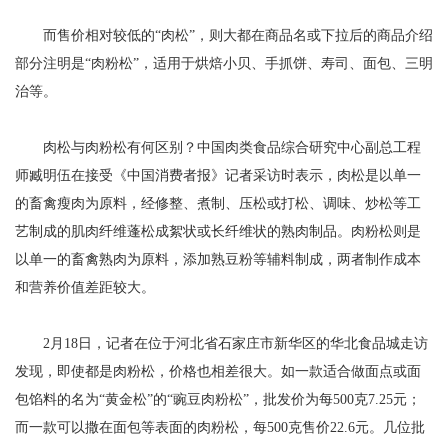
而售价相对较低的“肉松”，则大都在商品名或下拉后的商品介绍
部分注明是“肉粉松”，适用于烘焙小贝、手抓饼、寿司、面包、三明
治等。
肉松与肉粉松有何区别？中国肉类食品综合研究中心副总工程
师臧明伍在接受《中国消费者报》记者采访时表示，肉松是以单一
的畜禽瘦肉为原料，经修整、煮制、压松或打松、调味、炒松等工
艺制成的肌肉纤维蓬松成絮状或长纤维状的熟肉制品。肉粉松则是
以单一的畜禽熟肉为原料，添加熟豆粉等辅料制成，两者制作成本
和营养价值差距较大。
2月18日，记者在位于河北省石家庄市新华区的华北食品城走访
发现，即使都是肉粉松，价格也相差很大。如一款适合做面点或面
包馅料的名为“黄金松”的“豌豆肉粉松”，批发价为每500克7.25元；
而一款可以撒在面包等表面的肉粉松，每500克售价22.6元。几位批