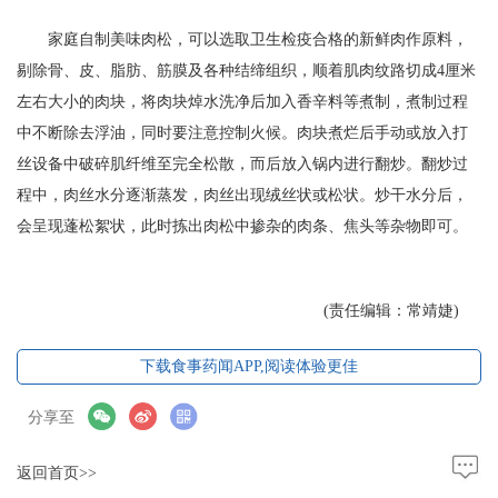
家庭自制美味肉松，可以选取卫生检疫合格的新鲜肉作原料，
剔除骨、皮、脂肪、筋膜及各种结缔组织，顺着肌肉纹路切成4厘米
左右大小的肉块，将肉块焯水洗净后加入香辛料等煮制，煮制过程
中不断除去浮油，同时要注意控制火候。肉块煮烂后手动或放入打
丝设备中破碎肌纤维至完全松散，而后放入锅内进行翻炒。翻炒过
程中，肉丝水分逐渐蒸发，肉丝出现绒丝状或松状。炒干水分后，
会呈现蓬松絮状，此时拣出肉松中掺杂的肉条、焦头等杂物即可。
(责任编辑：常靖婕)
下载食事药闻APP,阅读体验更佳
分享至
返回首页>>