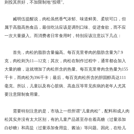
则投其所好，不加限制地“投喂”。
臧明伍提醒说，肉松虽然香气浓郁、味道鲜美、柔软可口，但
属于高脂高热食品，最佳吃法应该是调剂口味、促进食欲，而不应
一次大量摄入。而消费者日常食用时，特别应该注意以下几点：
首先，肉松的脂肪含量偏高。每百克里脊肉的脂肪含量为7.9
克，肉松则为11—12克；其次，肉松在制作过程中，通常都会加入
大量的糖，这就增加了肉松所含的热量。每百克里脊肉含热量为155
千卡，而肉松为396千卡；最后，每百克肉松所含的胆固醇高达111
毫克。所以，儿童以及有心脏病、高血压等常见疾病的老年人尤其
要注意限制食用量。
需要特别注意的是，市场上一些所谓“儿童肉松”，配料和成人肉
松其实并没有太大区别，有的儿童产品甚至存在着高糖（过量添加
白砂糖）和高盐（过量添加食用盐、酱油）等问题。因此，在给儿