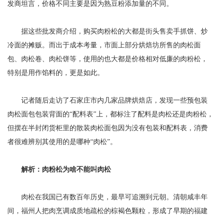
发商坦言，价格不同主要是因为熟豆粉添加量的不同。
据这些批发商介绍，购买肉粉松的大都是街头售卖手抓饼、炒
冷面的摊贩。而出于成本考量，市面上部分烘焙坊所售的肉松面
包、肉松卷、肉松饼等，使用的也大都是价格相对低廉的肉粉松，
特别是用作馅料的，更是如此。
记者随后走访了石家庄市内几家品牌烘焙店，发现一些预包装
肉松面包包装背面的“配料表”上，都标注了配料是肉松还是肉粉松，
但摆在半封闭货柜里的散装肉松面包因为没有包装和配料表，消费
者很难辨别其使用的是哪种“肉松”。
解析：肉粉松为啥不能叫肉松
肉松在我国已有数百年历史，最早可追溯到元朝。清朝咸丰年
间，福州人把肉烹调成质地疏松的棕褐色颗粒，形成了早期的福建