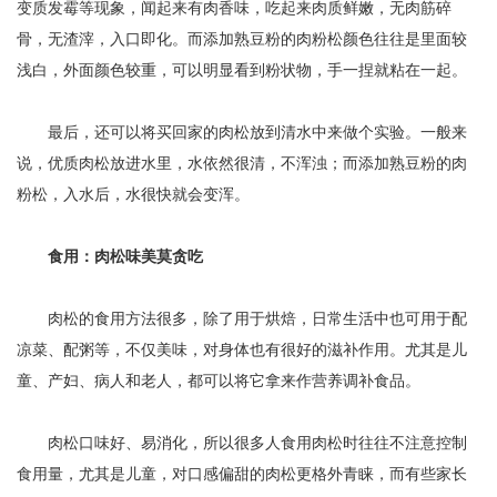
变质发霉等现象，闻起来有肉香味，吃起来肉质鲜嫩，无肉筋碎
骨，无渣滓，入口即化。而添加熟豆粉的肉粉松颜色往往是里面较
浅白，外面颜色较重，可以明显看到粉状物，手一捏就粘在一起。
最后，还可以将买回家的肉松放到清水中来做个实验。一般来
说，优质肉松放进水里，水依然很清，不浑浊；而添加熟豆粉的肉
粉松，入水后，水很快就会变浑。
食用：肉松味美莫贪吃
肉松的食用方法很多，除了用于烘焙，日常生活中也可用于配
凉菜、配粥等，不仅美味，对身体也有很好的滋补作用。尤其是儿
童、产妇、病人和老人，都可以将它拿来作营养调补食品。
肉松口味好、易消化，所以很多人食用肉松时往往不注意控制
食用量，尤其是儿童，对口感偏甜的肉松更格外青睐，而有些家长