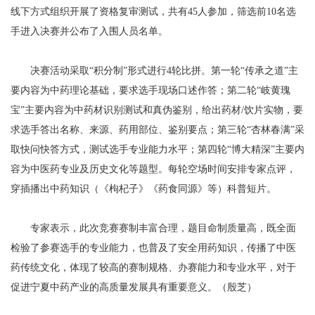
线下方式组织开展了资格复审测试，共有45人参加，筛选前10名选
手进入决赛并公布了入围人员名单。
决赛活动采取“积分制”形式进行4轮比拼。第一轮“传承之道”主
要内容为中药理论基础，要求选手现场口述作答；第二轮“岐黄瑰
宝”主要内容为中药材识别测试和真伪鉴别，给出药材/饮片实物，要
求选手答出名称、来源、药用部位、鉴别要点；第三轮“杏林春满”采
取快问快答方式，测试选手专业能力水平；第四轮“博大精深”主要内
容为中医药专业及历史文化等题型。每轮空场时间安排专家点评，
穿插播出中药知识（《枸杞子》《药食同源》等）科普短片。
专家表示，此次竞赛赛制丰富合理，题目命制质量高，既全面
检验了参赛选手的专业能力，也普及了安全用药知识，传播了中医
药传统文化，体现了较高的赛制规格、办赛能力和专业水平，对于
促进宁夏中药产业的高质量发展具有重要意义。（殷芝）