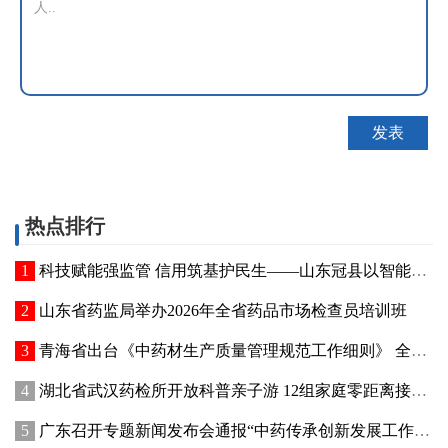
热点排行
科技赋能强监管 信用筑基护民生——山东冠县以智能管控提质“两定机构”医保服务能力
山东省药监局举办2026年全省药品市场检查员培训班
青海省出台《中药材生产质量管理规范工作细则》 全面强化中药材质量源头管控
湖北省武汉药检所开放科普亲子游 12组家庭零距离接触药品检验
广东召开专题新闻发布会通报“中药传承创新发展工作成效”