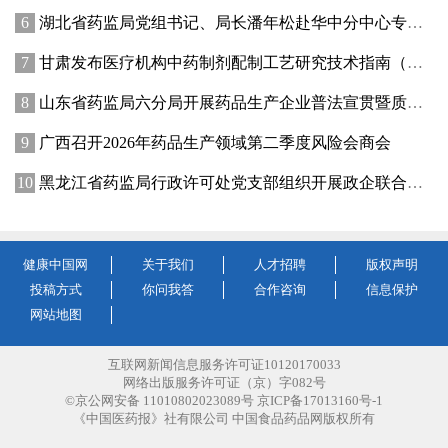
湖北省药监局党组书记、局长潘年松赴华中分中心专题调研全面从严治党工作 强调以高质量党建引领药监事业行稳致远
甘肃发布医疗机构中药制剂配制工艺研究技术指南（试行）
山东省药监局六分局开展药品生产企业普法宣贯暨质量管理提升座谈交流活动
广西召开2026年药品生产领域第二季度风险会商会
黑龙江省药监局行政许可处党支部组织开展政企联合主题党日活动
健康中国网
关于我们
人才招聘
版权声明
投稿方式
你问我答
合作咨询
信息保护
网站地图
互联网新闻信息服务许可证10120170033
网络出版服务许可证（京）字082号
©京公网安备 11010802023089号 京ICP备17013160号-1
《中国医药报》社有限公司 中国食品药品网版权所有