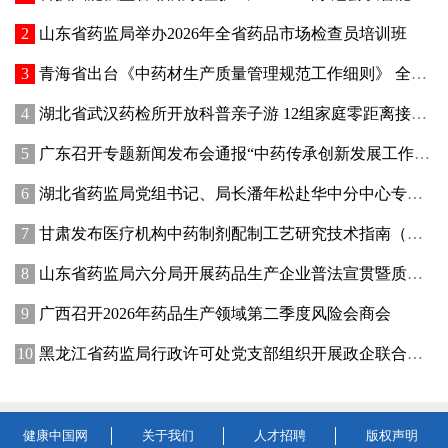
山东省药监局举办2026年全省药品市场检查员培训班
青海省出台《中药材生产质量管理规范工作细则》 全面强化中药材质量源头管控
湖北省武汉药检所开放科普亲子游 12组家庭零距离接触药品检验
广东召开专题新闻发布会通报“中药传承创新发展工作成效”
湖北省药监局党组书记、局长潘年松赴华中分中心专题调研全面从严治党工作 强调以高质量党建引领药监事业行稳致远
甘肃发布医疗机构中药制剂配制工艺研究技术指南（试行）
山东省药监局六分局开展药品生产企业普法宣贯暨质量管理提升座谈交流活动
广西召开2026年药品生产领域第二季度风险会商会
黑龙江省药监局行政许可处党支部组织开展政企联合主题党日活动
健康中国网
关于我们
人才招聘
版权声明