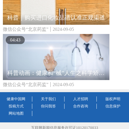
科普｜购买进口化妆品请认准正规渠道
微信公众号“北京药监”
2024-09-05
04:43
科普动画：健康和“械”人生之科学矫正近视 守护孩子清晰“视”界
微信公众号“北京药监”
2024-09-05
健康中国网
关于我们
人才招聘
版权声明
投稿方式
你问我答
合作咨询
信息保护
网站地图
互联网新闻信息服务许可证10120170033