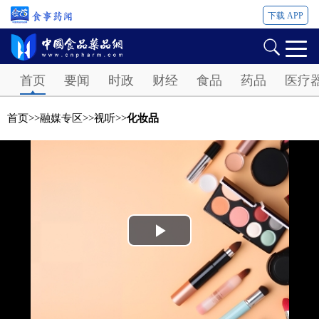
下载 APP
Password
首页
要闻
时政
财经
食品
药品
医疗
首页
>>
融媒专区
>>
视听
>>
化妆品
Play
Video