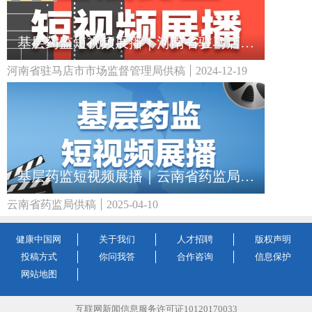
基层药监短视频展播｜河南省驻马店市市场监督管理局：牙膏真的能治病吗？
河南省驻马店市市场监督管理局供稿
2024-12-19
基层药监短视频展播｜云南省药监局：选对助听器 守护听力每一刻
云南省药监局供稿
2025-04-10
健康中国网
关于我们
人才招聘
版权声明
投稿方式
你问我答
合作咨询
信息保护
网站地图
互联网新闻信息服务许可证10120170033