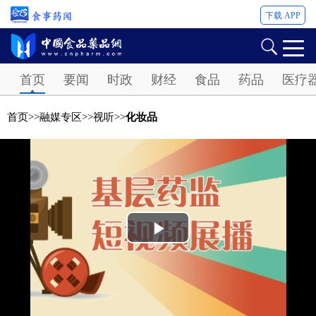
下载 APP
Password
首页
要闻
时政
财经
食品
药品
医疗
首页
>>
融媒专区
>>
视听
>>
化妆品
Play
Video