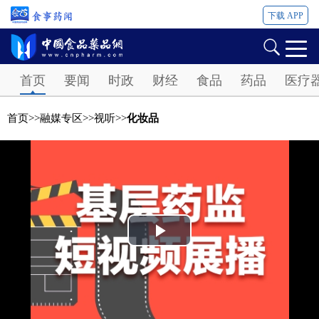
下载 APP
Password
首页
要闻
时政
财经
食品
药品
医疗
首页
>>
融媒专区
>>
视听
>>
化妆品
Play
Video