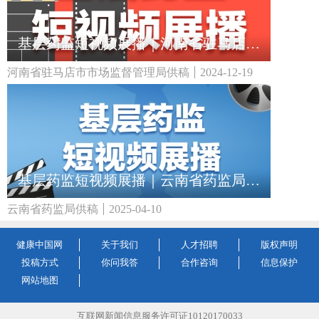
基层药监短视频展播｜河南省驻马店市市场监督管理局：牙膏真的能治病吗？
河南省驻马店市市场监督管理局供稿
2024-12-19
基层药监短视频展播｜云南省药监局：选对助听器 守护听力每一刻
云南省药监局供稿
2025-04-10
健康中国网
关于我们
人才招聘
版权声明
投稿方式
你问我答
合作咨询
信息保护
网站地图
互联网新闻信息服务许可证10120170033