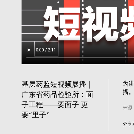
为
基层药监短视频展播｜
播
广东省药品检验所：面
子工程——要面子 更
来源
要“里子”
分享