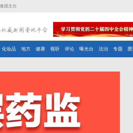
集团主办
化妆品
地方
健康
视听
评论
曝光台
法治
专题
图