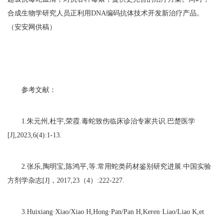
合成生物学研究人员正利用DNA编码抗体技术开发新治疗产品。
（安安网供稿）
参考文献：
1.朱元州,杜宇,荣霞.毒蛇致伤临床诊治专家共识.巴楚医学
[J],2023,6(4):1-13.
2.张乐,陶明宝,陈鸿平,等.常用蛇类药材鉴别研究进展.中国实验
方剂学杂志[J]，2017,23（4）:222-227.
3.Huixiang·Xiao/Xiao H,Hong·Pan/Pan H,Keren·Liao/Liao K,et