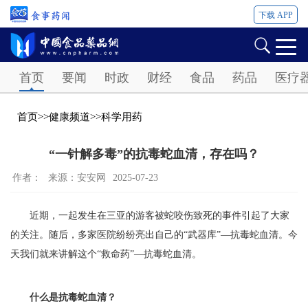
下载 APP
Password
首页
要闻
时政
财经
食品
药品
医疗
首页
>>
健康频道
>>
科学用药
“一针解多毒”的抗毒蛇血清，存在吗？
作者：
来源：安安网
2025-07-23
近期，一起发生在三亚的游客被蛇咬伤致死的事件引起了大家
的关注。随后，多家医院纷纷亮出自己的“武器库”—抗毒蛇血清。今
天我们就来讲解这个“救命药”—抗毒蛇血清。
什么是抗毒蛇血清？