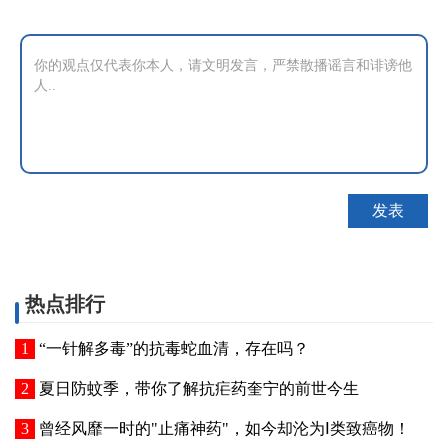
热点排行
“一针解多毒”的抗毒蛇血清，存在吗？
夏日防蚊季，带你了解抗疟药奎宁的前世今生
曾经风靡一时的"止痛神药"，如今却沦为Ⅰ类致癌物！