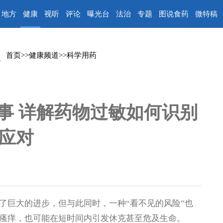
地方
健康
视听
评论
曝光台
法治
专题
图说食药
微特稿
首页
>>
健康频道
>>
科学用药
事 详解药物过敏如何识别
应对
巨大的进步，但与此同时，一种“看不见的风险”也
瘙痒，也可能在短时间内引发休克甚至危及生命。