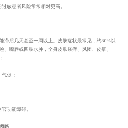
过敏患者风险常常相对更高。
滞后几天甚至一周以上。皮肤症状最常见，约80%以
睑、嘴唇或四肢水肿，全身皮肤瘙痒、风团、皮疹、
：
、气促；
器官功能障碍。
忽略