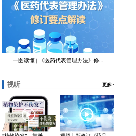
一图读懂 | 《医药代表管理办法》修...
视听
更多>
“植物染发”，靠谱...
视频丨新修订《药品...