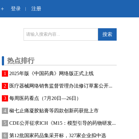
+
登录
注册
|
搜索
热点排行
2025年版《中国药典》网络版正式上线
医疗器械网络销售监督管理办法修订草案公开...
每周医药看点（7月20日—26日）
椒七止痛凝胶贴膏等四款创新药获批上市
CDE公开征求ICH《M15：模型引导的药物研发...
第12批国家药品集采开标，327家企业拟中选