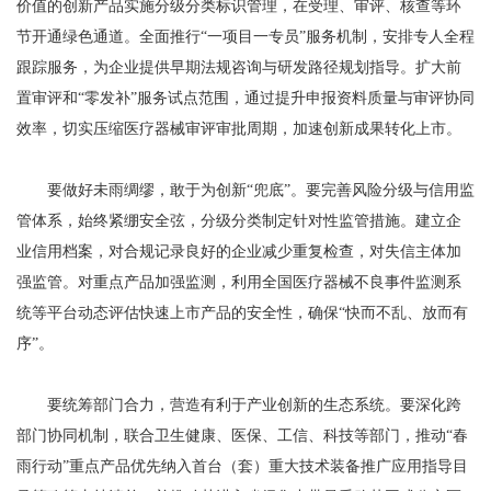
价值的创新产品实施分级分类标识管理，在受理、审评、核查等环
节开通绿色通道。全面推行“一项目一专员”服务机制，安排专人全程
跟踪服务，为企业提供早期法规咨询与研发路径规划指导。扩大前
置审评和“零发补”服务试点范围，通过提升申报资料质量与审评协同
效率，切实压缩医疗器械审评审批周期，加速创新成果转化上市。
要做好未雨绸缪，敢于为创新“兜底”。要完善风险分级与信用监
管体系，始终紧绷安全弦，分级分类制定针对性监管措施。建立企
业信用档案，对合规记录良好的企业减少重复检查，对失信主体加
强监管。对重点产品加强监测，利用全国医疗器械不良事件监测系
统等平台动态评估快速上市产品的安全性，确保“快而不乱、放而有
序”。
要统筹部门合力，营造有利于产业创新的生态系统。要深化跨
部门协同机制，联合卫生健康、医保、工信、科技等部门，推动“春
雨行动”重点产品优先纳入首台（套）重大技术装备推广应用指导目