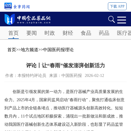
下载 APP
Password
首页
要闻
时政
财经
食品
药品
医疗
首页
>>
地方频道
>>
中国医药报理论
评论丨让“春雨”催发澎湃创新活力
作者：本报特约评论员
来源：中国医药报
2026-02-12
创新是引领发展的第一动力，是医疗器械产业高质量发展的生
命力。2025年4月，国家药监局启动“春雨行动”，聚焦打通临床创意
到产品上市的全链条堵点，推动医疗器械源头创新高效转化。短短
数月内，11个试点地区积极探索，涌现出一批新做法和新成效，推
动我国医疗器械创新生态体系建设迈入新阶段，也彰显了药品监管