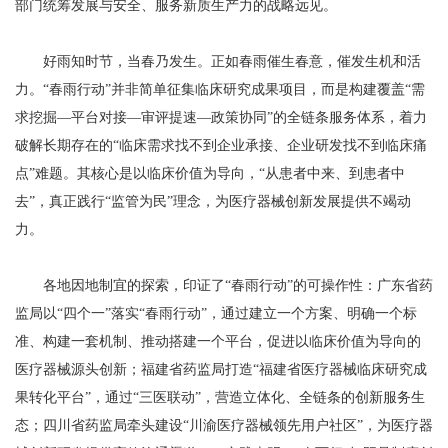
部门统筹发展与安全、服务新质生产力的战略远见。
好雨知时节，当春乃发生。正如春雨催生春意，催发生机和活
力。“春雨行动”并非简单征集临床研究成果项目，而是构建覆盖“需
求挖掘—平台对接—审评提速—政策协同”的全链条服务体系，着力
破解长期存在的“临床需求找不到企业承接、企业研发找不到临床痛
点”难题。其核心是以临床价值为导向，“从患者中来、到患者中
去”，真正践行“监管为民”理念，为医疗器械创新发展提供不竭动
力。
各地因地制宜的探索，印证了“春雨行动”的可操作性：广东省药
监局以“四个一”落实“春雨行动”，通过建立一个方案、明确一个标
准、构建一套机制、推动搭建一个平台，促进以临床价值为导向的
医疗器械源头创新；福建省药监局打造“福建省医疗器械临床研究成
果转化平台”，通过“三医联动”，营造立体化、全链条的创新服务生
态；四川省药监局牵头建设“川渝医疗器械领先用户社区”，为医疗器