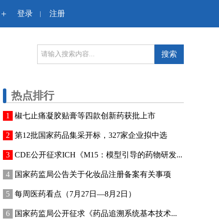
+
登录
注册
|
搜索
热点排行
椒七止痛凝胶贴膏等四款创新药获批上市
第12批国家药品集采开标，327家企业拟中选
CDE公开征求ICH《M15：模型引导的药物研发...
国家药监局公告关于化妆品注册备案有关事项
每周医药看点（7月27日—8月2日）
国家药监局公开征求《药品追溯系统基本技术...