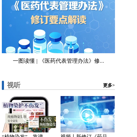
一图读懂 | 《医药代表管理办法》修...
视听
更多>
“植物染发”，靠谱...
视频丨新修订《药品...