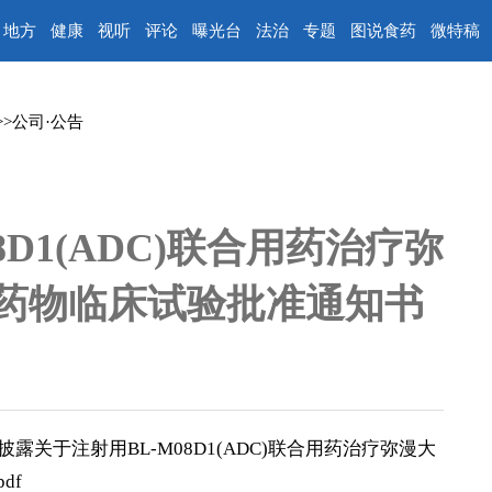
地方
健康
视听
评论
曝光台
法治
专题
图说食药
微特稿
>>
公司·公告
D1(ADC)联合用药治疗弥
药物临床试验批准通知书
关于注射用BL-M08D1(ADC)联合用药治疗弥漫大
df