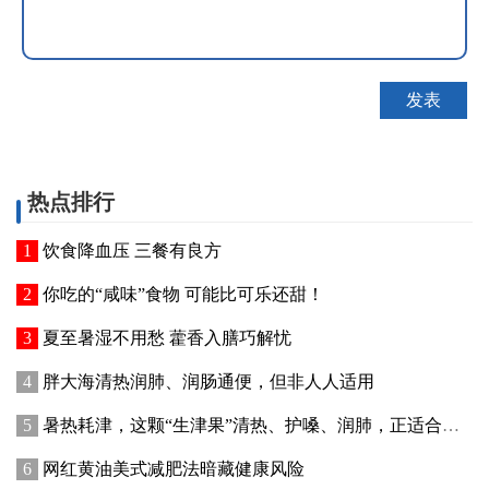
热点排行
饮食降血压 三餐有良方
你吃的“咸味”食物 可能比可乐还甜！
夏至暑湿不用愁 藿香入膳巧解忧
胖大海清热润肺、润肠通便，但非人人适用
暑热耗津，这颗“生津果”清热、护嗓、润肺，正适合老年人吃
网红黄油美式减肥法暗藏健康风险