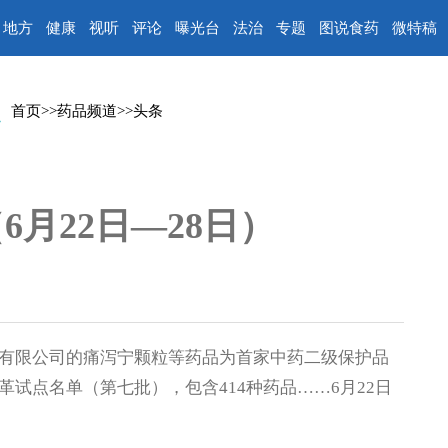
地方
健康
视听
评论
曝光台
法治
专题
图说食药
微特稿
首页
>>
药品频道
>>
头条
月22日—28日）
有限公司的痛泻宁颗粒等药品为首家中药二级保护品
试点名单（第七批），包含414种药品……6月22日