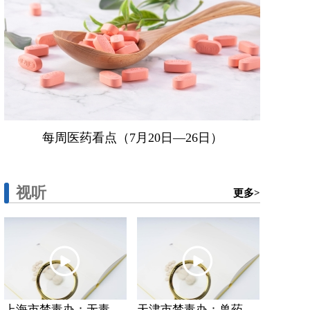
每周医药看点（7月20日—26日）
视听
更多>
上海市禁毒办：无毒...
天津市禁毒办：兽药...