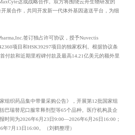
axCyte达成战略合作。双方将围绕云舟生物研发的
穿孔平台开展合作，共同开发新一代体外基因递送平台，为细
arma,Inc.签订独占许可协议，授予Nuvectis
K42360项目和HSK39297项目的独家权利。根据协议条
首付款和近期里程碑付款及最高14.21亿美元的额外里
国家组织药品集中带量采购公告》，开展第12批国家组
括巴瑞替尼口服常释剂型等65个品种。医疗机构及企
026年6月23日9:00—2026年6月26日16:00；
26年7月13日16:00。（刘鹤整理）