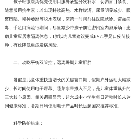
孩子轻微腹泻优先使用口服补液盐分次补水，切勿盲目禁食、
随意服用抗生素；若出现持续高热、水样腹泻、尿量明显减少、眼
窝凹陷、精神萎靡等脱水表现，需第一时间前往医院就诊。诺如病
毒、手足口病流行期间，尽量减少带孩子前往密闭室内游乐场；患
病儿童应居家隔离休息，1岁以内儿童建议完成EV71手足口疫苗接
种，有效降低重症发病风险。
二、动吃平衡双管控，远离暑期儿童肥胖
暑假是儿童体重快速增长的关键窗口期，假期户外运动大幅减
少、长时间使用电子屏幕、蔬菜水果摄入不足，是儿童体重飙升的
三大核心原因。相关调研显示，超六成中小学生每日运动时长未达
到健康标准，暑期日均使用电子产品时长远超国家推荐标准。
科学防护措施：