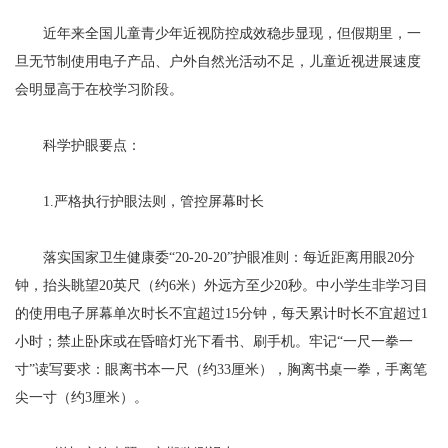
近年来全国儿童青少年近视防控成效稳步显现，但假期里，一
旦无节制使用电子产品、户外自然光活动不足，儿童近视进展速度
会明显高于在校学习阶段。
科学护眼要点：
1.严格执行护眼法则，管控屏幕时长
落实国家卫生健康委“20-20-20”护眼准则：每近距离用眼20分
钟，抬头眺望20英尺（约6米）外远方至少20秒。中小学生非学习目
的使用电子屏幕单次时长不宜超过15分钟，每天累计时长不宜超过1
小时；禁止卧床或在昏暗灯光下看书、刷手机。牢记“一尺一拳一
寸”读写要求：眼离书本一尺（约33厘米），胸离书桌一拳，手离笔
尖一寸（约3厘米）。