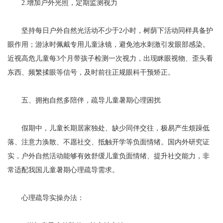
2.增加户外光照，定期监测视力
坚持每日户外自然光活动不少于2小时，树荫下活动同样具备护
眼作用；游泳时佩戴专用儿童泳镜，避免池水刺激引发眼部感染。
近视高危儿童每3个月带孩子检测一次视力，出现眯眼视物、歪头看
东西、频繁揉眼等信号，及时前往正规眼科干预矫正。
五、拥抱自然多陪伴，疏导儿童暑期心理困扰
假期中，儿童长期居家独处、缺少同伴交往，极易产生烦躁低
落、注意力涣散、不愿社交、抵触开学等负面情绪。国内外研究证
实，户外自然活动能够有效舒缓儿童负面情绪、提升社交能力，非
常适配我国儿童暑期心理疏导需求。
心理疏导实操办法：