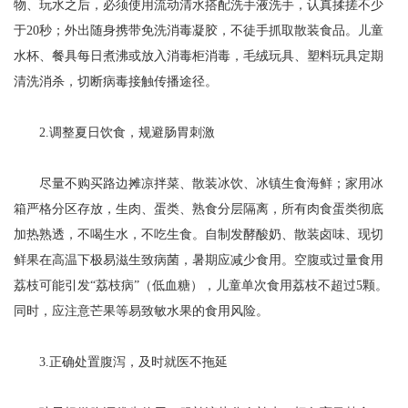
物、玩水之后，必须使用流动清水搭配洗手液洗手，认真揉搓不少
于20秒；外出随身携带免洗消毒凝胶，不徒手抓取散装食品。儿童
水杯、餐具每日煮沸或放入消毒柜消毒，毛绒玩具、塑料玩具定期
清洗消杀，切断病毒接触传播途径。
2.调整夏日饮食，规避肠胃刺激
尽量不购买路边摊凉拌菜、散装冰饮、冰镇生食海鲜；家用冰
箱严格分区存放，生肉、蛋类、熟食分层隔离，所有肉食蛋类彻底
加热熟透，不喝生水，不吃生食。自制发酵酸奶、散装卤味、现切
鲜果在高温下极易滋生致病菌，暑期应减少食用。空腹或过量食用
荔枝可能引发“荔枝病”（低血糖），儿童单次食用荔枝不超过5颗。
同时，应注意芒果等易致敏水果的食用风险。
3.正确处置腹泻，及时就医不拖延