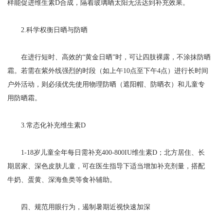
样能促进维生素D合成，隔着玻璃晒太阳无法达到补充效果。
2.科学权衡日晒与防晒
在进行短时、高效的“黄金日晒”时，可让四肢裸露，不涂抹防晒
霜。若需在紫外线强烈的时段（如上午10点至下午4点）进行长时间
户外活动，则必须优先使用物理防晒（遮阳帽、防晒衣）和儿童专
用防晒霜。
3.常态化补充维生素D
1-18岁儿童全年每日需补充400-800IU维生素D；北方居住、长
期居家、深色皮肤儿童，可在医生指导下适当增加补充剂量，搭配
牛奶、蛋黄、深海鱼类等食补辅助。
四、规范用眼行为，遏制暑期近视快速加深