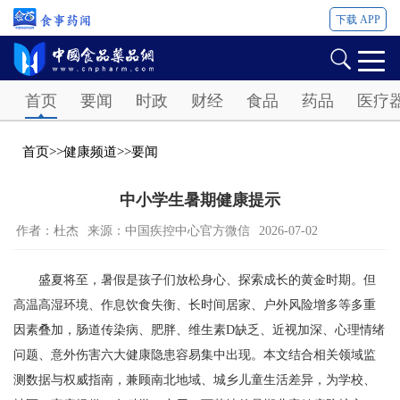
下载 APP
Password
首页
要闻
时政
财经
食品
药品
医疗
首页
>>
健康频道
>>
要闻
中小学生暑期健康提示
作者：杜杰
来源：中国疾控中心官方微信
2026-07-02
盛夏将至，暑假是孩子们放松身心、探索成长的黄金时期。但
高温高湿环境、作息饮食失衡、长时间居家、户外风险增多等多重
因素叠加，肠道传染病、肥胖、维生素D缺乏、近视加深、心理情绪
问题、意外伤害六大健康隐患容易集中出现。本文结合相关领域监
测数据与权威指南，兼顾南北地域、城乡儿童生活差异，为学校、