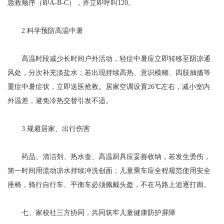
急救顺序（即A-B-C），并立即呼叫120。
2.科学预防高温中暑
高温时段减少长时间户外活动，轻症中暑应立即转移至阴凉通
风处，分次补充淡盐水；若出现持续高热、意识模糊、四肢抽搐等
重症中暑症状，立即送医抢救。居家空调设置26℃左右，减小室内
外温差，避免冷热交替引发不适。
3.规避居家、出行伤害
药品、清洁剂、热水壶、高温厨具应妥善收纳，若发生烫伤，
第一时间用流动凉水持续冲洗创面；儿童乘车应全程规范使用安全
座椅，骑行自行车、平衡车必须佩戴头盔，不在马路上追逐打闹。
七、家校社三方协同，共同筑牢儿童健康防护屏障