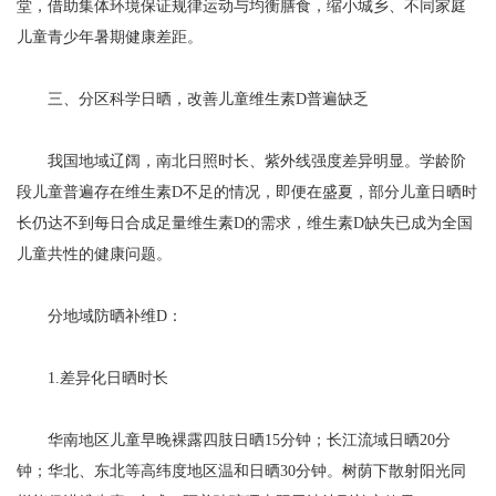
堂，借助集体环境保证规律运动与均衡膳食，缩小城乡、不同家庭
儿童青少年暑期健康差距。
三、分区科学日晒，改善儿童维生素D普遍缺乏
我国地域辽阔，南北日照时长、紫外线强度差异明显。学龄阶
段儿童普遍存在维生素D不足的情况，即便在盛夏，部分儿童日晒时
长仍达不到每日合成足量维生素D的需求，维生素D缺失已成为全国
儿童共性的健康问题。
分地域防晒补维D：
1.差异化日晒时长
华南地区儿童早晚裸露四肢日晒15分钟；长江流域日晒20分
钟；华北、东北等高纬度地区温和日晒30分钟。树荫下散射阳光同