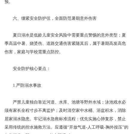
预。
六、绷紧安全防护弦，全面防范暑期意外伤害
夏日溺水是低龄儿童安全风险中需要重点警惕的意外类型；夏
季高温中暑、烧烫伤、道路交通伤害紧随其后，属于暑期高发高危
伤害，家庭与学校需重点防控。
安全防护核心要点：
1.严防溺水事故
严禁儿童独自靠近河道、水库、池塘等野外水域；泳池戏水必
须有家长全程寸步不离监护；及时清空家中水桶、浴盆积水，消除
居家溺水隐患。牢记溺水急救标准流程：优先实施心肺复苏，禁止
采用传统的控水施救方法。应遵循“开放气道-人工呼吸-胸外按压”的