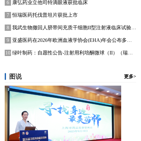
康弘药业立他司特滴眼液获批临床
恒瑞医药托伐普坦片获批上市
我武生物撤回人脐带间充质干细胞II型注射液临床试验申请
亚盛医药在2026年欧洲血液学协会(EHA)年会公布多项临床进展
绿叶制药：自愿性公告-注射用利培酮微球（II）（瑞欣妥）获国家药品监督管理局批准上市
图说
更多>