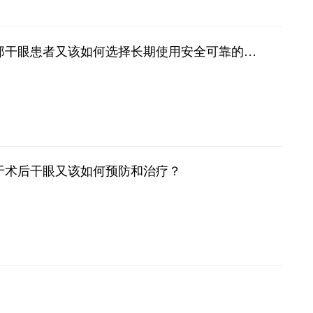
干眼防治问答丨干眼是慢性病需要长期用药，那干眼患者又该如何选择长期使用安全可靠的滴眼液呢？
于术后干眼又该如何预防和治疗？