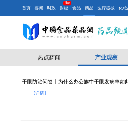
Hot
首页
要闻
时政
财经
食品
药品
医疗器械
化妆
热点药闻
产业观察
干眼防治问答丨为什么办公族中干眼发病率如此
【详情】