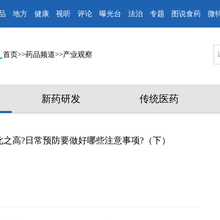
品
地方
健康
视听
评论
曝光台
法治
专题
图说食药
微
首页
>>
药品频道
>>
产业观察
新药研发
传统医药
之高?日常预防要做好哪些注意事项?（下）