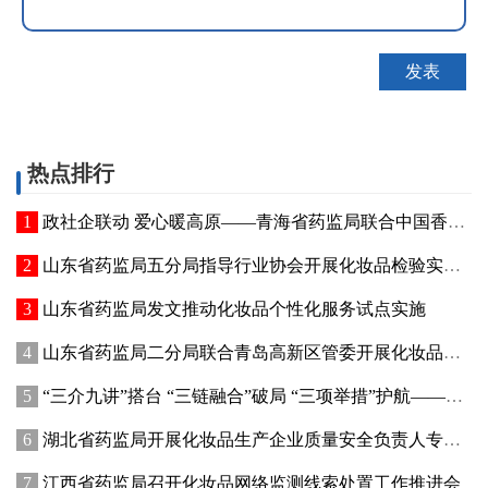
热点排行
政社企联动 爱心暖高原——青海省药监局联合中国香料香精化妆品工业协会开展公益捐赠活动
山东省药监局五分局指导行业协会开展化妆品检验实操专项培训
山东省药监局发文推动化妆品个性化服务试点实施
山东省药监局二分局联合青岛高新区管委开展化妆品新原料注册备案赋能专题交流活动
“三介九讲”搭台 “三链融合”破局 “三项举措”护航——青海高原特色化妆品原料产业迈出实质性步伐
湖北省药监局开展化妆品生产企业质量安全负责人专题培训暨现场观摩活动
江西省药监局召开化妆品网络监测线索处置工作推进会