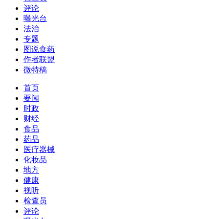
评论
曝光台
法治
专题
图说食药
作者联盟
微特稿
首页
要闻
时政
财经
食品
药品
医疗器械
化妆品
地方
健康
视听
检查员
评论