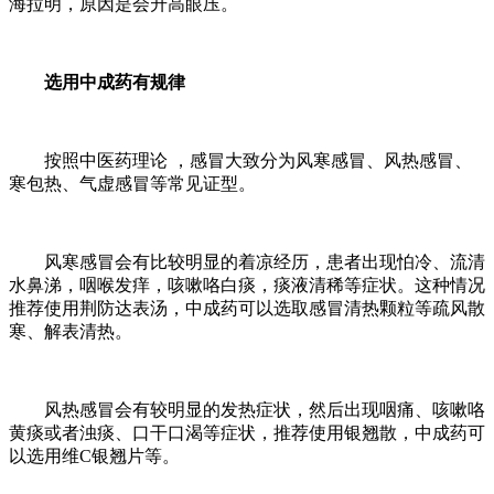
海拉明，原因是会升高眼压。
选用中成药有规律
按照中医药理论 ，感冒大致分为风寒感冒、风热感冒、
寒包热、气虚感冒等常见证型。
风寒感冒会有比较明显的着凉经历，患者出现怕冷、流清
水鼻涕，咽喉发痒，咳嗽咯白痰，痰液清稀等症状。这种情况
推荐使用荆防达表汤，中成药可以选取感冒清热颗粒等疏风散
寒、解表清热。
风热感冒会有较明显的发热症状，然后出现咽痛、咳嗽咯
黄痰或者浊痰、口干口渴等症状，推荐使用银翘散，中成药可
以选用维C银翘片等。