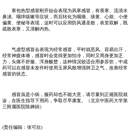
寒包热型感冒刚开始会表现为风寒感冒，有畏寒、流清水
鼻涕、咽痒咳嗽等症状，而后转化为咽痛、痰黄、心烦、小便
偏黄、便秘等表现，这时可以应用防风通圣散，表里双解，既
疏散表寒，又清解内热。
气虚型感冒会表现为经常感冒，平时就恶风、容易出汗，
经常神疲体倦，感冒时会觉得更加怕冷，同时又周身更加乏
力，头痛不舒服、浑身酸楚，这种情况较适合用参苏饮，中成
药可以在感冒未发作时使用玉屏风散增强肺卫之气，改善经常
感冒的状态。
感冒虽是小病，服药却也不能大意，请尽量到正规医院就
诊，在医生指导下用药，争取尽早康复。（北京中医药大学第
三附属医院陈婵娟）
(责任编辑：张可欣)