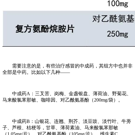
需要注意的是，有些治疗感冒的中成药，其组方中也并非
全部是中药。比如以下几种——
中成药A：三叉苦、岗梅、金盏银盘、薄荷油、野菊花、
马来酸氯苯那敏、咖啡因、对乙酰氨基酚（200mg/袋）。
中成药B：山银花、连翘、荆芥、淡豆豉、淡竹叶、牛蒡
子、芦根、桔梗等，甘草、薄荷素油、马来酸氯苯那敏
（1.05mg/片）、对乙酰氨基酚（105mg/片）、维生素C。