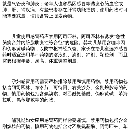
就是气管炎和肺炎；老年人也容易因感冒等诱发心脑血管或
肺、肝、肾疾病。有些患者存在肝肾功能损伤，使用药物时可
能需要减量，慎用含肾上腺素药物。
儿童使用感冒药应禁用阿司匹林。阿司匹林有诱发“急性
脑病合并内脏脂肪变性综合征”的危险。婴幼儿禁用含咖啡因
和伪麻黄碱药物，以防中枢神经兴奋。家长在给儿童选择感冒
药时适宜选用单种药物的溶液剂、滴剂、冲剂、颗粒剂，而且
需要根据年龄、身高、体重调整剂量。
孕妇感冒用药需要严格排除禁用和慎用药物。禁用药物包
括含阿司匹林、布洛芬、可待因、右美沙芬、金刚烷胺等的药
物。慎用药物包括含氨溴索、对乙酰氨基酚、伪麻黄碱、苯海
拉明、氯苯那敏等的药物。
哺乳期妇女应用感冒药同样需要谨慎。禁用药物包括含金
刚烷胺的药物。慎用药物包括含对乙酰氨基酚、阿司匹林、苯