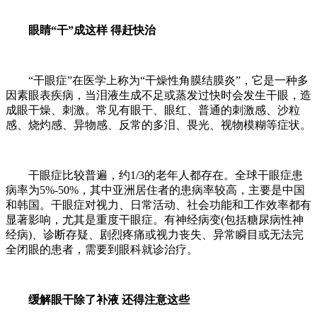
眼睛“干”成这样 得赶快治
“干眼症”在医学上称为“干燥性角膜结膜炎”，它是一种多
因素眼表疾病，当泪液生成不足或蒸发过快时会发生干眼，造
成眼干燥、刺激。常见有眼干、眼红、普通的刺激感、沙粒
感、烧灼感、异物感、反常的多泪、畏光、视物模糊等症状。
干眼症比较普遍，约1/3的老年人都存在。全球干眼症患
病率为5%-50%，其中亚洲居住者的患病率较高，主要是中国
和韩国。干眼症对视力、日常活动、社会功能和工作效率都有
显著影响，尤其是重度干眼症。有神经病变(包括糖尿病性神
经病)、诊断存疑、剧烈疼痛或视力丧失、异常瞬目或无法完
全闭眼的患者，需要到眼科就诊治疗。
缓解眼干除了补液 还得注意这些