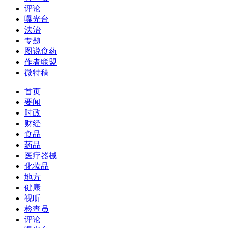
评论
曝光台
法治
专题
图说食药
作者联盟
微特稿
首页
要闻
时政
财经
食品
药品
医疗器械
化妆品
地方
健康
视听
检查员
评论