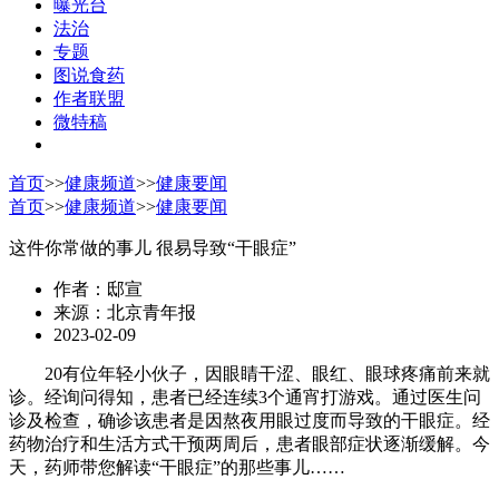
曝光台
法治
专题
图说食药
作者联盟
微特稿
首页
>>
健康频道
>>
健康要闻
首页
>>
健康频道
>>
健康要闻
这件你常做的事儿 很易导致“干眼症”
作者：邸宣
来源：北京青年报
2023-02-09
20有位年轻小伙子，因眼睛干涩、眼红、眼球疼痛前来就
诊。经询问得知，患者已经连续3个通宵打游戏。通过医生问
诊及检查，确诊该患者是因熬夜用眼过度而导致的干眼症。经
药物治疗和生活方式干预两周后，患者眼部症状逐渐缓解。今
天，药师带您解读“干眼症”的那些事儿……