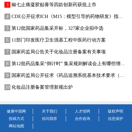
椒七止痛凝胶贴膏等四款创新药获批上市
CDE公开征求ICH《M15：模型引导的药物研发》指导原则实施建议和中文翻译稿意见
第12批国家药品集采开标，327家企业拟中选
11部门印发医疗卫生强基工程中医药行动方案
国家药监局公告关于化妆品注册备案有关事项
第12批药品集采“倒计时” 集采规则解读会上有哪些增量信息？
国家药监局公开征求《药品追溯系统基本技术要求（修订征求意见稿）》意见
化妆品注册备案管理新规出炉
健康中国网
关于我们
人才招聘
版权声明
投稿方式
你问我答
合作咨询
信息保护
网站地图