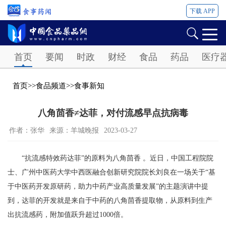
下载 APP
Password
首页
要闻
时政
财经
食品
药品
医疗
首页
>>
食品频道
>>
食事新知
八角茴香≠达菲，对付流感早点抗病毒
作者：张华
来源：羊城晚报
2023-03-27
“抗流感特效药达菲”的原料为八角茴香 。近日，中国工程院院
士、广州中医药大学中西医融合创新研究院院长刘良在一场关于“基
于中医药开发原研药，助力中药产业高质量发展”的主题演讲中提
到，达菲的开发就是来自于中药的八角茴香提取物，从原料到生产
出抗流感药，附加值跃升超过1000倍。