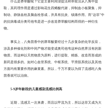
什么是莽草酸呢？它是主要利用浸提法和萃取法从八角中提
取，其药理作用是通过影响花生四烯酸代谢，抑制血小板聚集，抑
制动、静脉血栓及脑血栓形成，并具有抗炎、镇痛作用。而“达菲”中
的抗病毒成分奥司他韦是进一步改造莽草酸结构而得的一种衍生
物。
事实上，八角茴香中的莽草酸要经过十几步复杂的化学反应，
涉及多种催化剂和中间产物才能变成奥司他韦这种自然界没有的新
物质。而这种以天然物质为原料，进行提取、精炼、改造而形成的
新药是很多的。如对心血管系统、中枢系统、平滑肌系统以及其他
方面均有重要作用的麻黄素。所以，千万不要以为得了流感吃八角
茴香就可以治病。
5-9岁年龄段的儿童感染流感比例高
近期，流感又一次来袭，而且以甲流为主，所以达菲又成为大