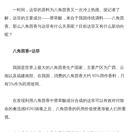
一时间，达菲的原料为八角茴香又一次冲上热搜。据记者了
解，达菲的主要成分——莽草酸，来自于我国传统调料——八角茴
香。那么八角茴香与达菲有什么关系呢？目前达菲又有什么新动向
呢？
八角茴香≠达菲
我国是世界上最大的八角茴香生产国家，主要产区为广西、云
南以及福建南部。在我国，消费的八角茴香大约 95%用作香料，只
有5%作为药用使用。
在发现利用八角茴香中莽草酸成分合成的达菲可以有效对付致
命的禽流感H5N1病毒之后，八角茴香的药用价值便逐渐被人们所重
视。