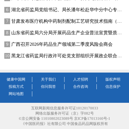
湖北省药监局党组书记、局长潘年松赴华中分中心专题调研全面从严治党工作 强调以高质量党建引领药监事业行稳致远
甘肃发布医疗机构中药制剂配制工艺研究技术指南（试行）
山东省药监局六分局开展药品生产企业普法宣贯暨质量管理提升座谈交流活动
广西召开2026年药品生产领域第二季度风险会商会
黑龙江省药监局行政许可处党支部组织开展政企联合主题党日活动
健康中国网
关于我们
人才招聘
版权声明
投稿方式
你问我答
合作咨询
信息保护
网站地图
互联网新闻信息服务许可证10120170033
网络出版服务许可证（京）字082号
©京公网安备 11010802023089号 京ICP备17013160号-1
《中国医药报》社有限公司 中国食品药品网版权所有