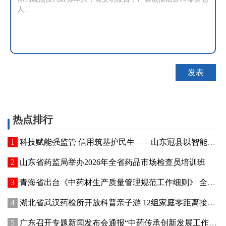
热点排行
科技赋能强监管 信用筑基护民生——山东冠县以智能管控提质“两定机构”医保服务能力
山东省药监局举办2026年全省药品市场检查员培训班
青海省出台《中药材生产质量管理规范工作细则》 全面强化中药材质量源头管控
湖北省武汉药检所开放科普亲子游 12组家庭零距离接触药品检验
广东召开专题新闻发布会通报“中药传承创新发展工作成效”