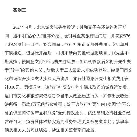
案例三
2024年4月，北京游客张先生投诉：其和妻子在环岛路游玩期
间，遇不明“热心人”推荐介绍，被引导至某旅行社门店，并花费376
元报名厦门一日游。签合同前，旅行社承诺无额外费用，安排单独
车辆接送。但游玩开始后，司机不断向其推销游艇项目，张先生不
堪其扰，便同意支付716元购买游艇票。但司机收款后又将张先生夫
妻“转手”给其他人员，导致夫妻二人最后未能成功登船。经厦门市文
化市场综合执法支队执法人员协调，旅行社退赔张先生相关费用合
计916元。另据调查，该旅行社所安排的车辆未取得旅游客运资质。
厦门市文化和旅游局依法责令当事人改正违法行为，并作出没收违
法所得、罚款4万元的行政处罚；鉴于该旅行社两年内4次因“向不合
格的供应商订购产品和服务”受到行政处罚，依法吊销旅行社业务经
营许可证；负责具体对接实施的业务经理吴某被另案查处；涉事车
辆及相关人员问题线索，抄送相关监管部门处置。