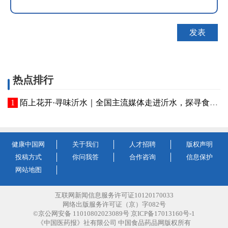
热点排行
陌上花开·寻味沂水｜全国主流媒体走进沂水，探寻食品产业“味”来图景
健康中国网
关于我们
人才招聘
版权声明
投稿方式
你问我答
合作咨询
信息保护
网站地图
互联网新闻信息服务许可证10120170033
网络出版服务许可证（京）字082号
©京公网安备 11010802023089号 京ICP备17013160号-1
《中国医药报》社有限公司 中国食品药品网版权所有