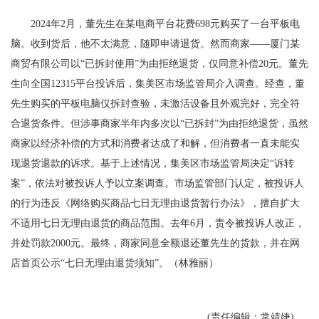
2024年2月，董先生在某电商平台花费698元购买了一台平板电
脑。收到货后，他不太满意，随即申请退货。然而商家——厦门某
商贸有限公司以“已拆封使用”为由拒绝退货，仅同意补偿20元。董先
生向全国12315平台投诉后，集美区市场监管局介入调查。经查，董
先生购买的平板电脑仅拆封查验，未激活设备且外观完好，完全符
合退货条件。但涉事商家半年内多次以“已拆封”为由拒绝退货，虽然
商家以经济补偿的方式和消费者达成了和解，但消费者一直未能实
现退货退款的诉求。基于上述情况，集美区市场监管局决定“诉转
案”，依法对被投诉人予以立案调查。市场监管部门认定，被投诉人
的行为违反《网络购买商品七日无理由退货暂行办法》，擅自扩大
不适用七日无理由退货的商品范围。去年6月，责令被投诉人改正，
并处罚款2000元。最终，商家同意全额退还董先生的货款，并在网
店首页公示“七日无理由退货须知”。（林雅丽）
(责任编辑：常靖婕)