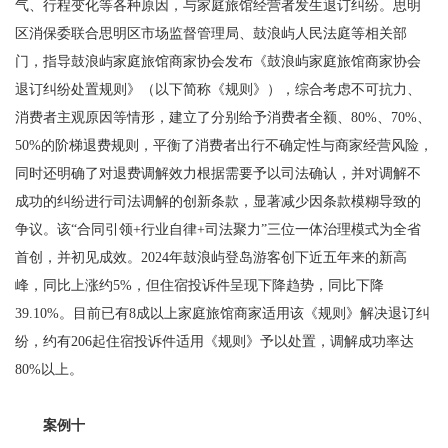
气、行程变化等各种原因，与家庭旅馆经营者发生退订纠纷。思明
区消保委联合思明区市场监督管理局、鼓浪屿人民法庭等相关部
门，指导鼓浪屿家庭旅馆商家协会发布《鼓浪屿家庭旅馆商家协会
退订纠纷处置规则》（以下简称《规则》），综合考虑不可抗力、
消费者主观原因等情形，建立了分别给予消费者全额、80%、70%、
50%的阶梯退费规则，平衡了消费者出行不确定性与商家经营风险，
同时还明确了对退费调解效力根据需要予以司法确认，并对调解不
成功的纠纷进行司法调解的创新条款，显著减少因条款模糊导致的
争议。该“合同引领+行业自律+司法聚力”三位一体治理模式为全省
首创，并初见成效。2024年鼓浪屿登岛游客创下近五年来的新高
峰，同比上涨约5%，但住宿投诉件呈现下降趋势，同比下降
39.10%。目前已有8成以上家庭旅馆商家适用该《规则》解决退订纠
纷，约有206起住宿投诉件适用《规则》予以处置，调解成功率达
80%以上。
案例十