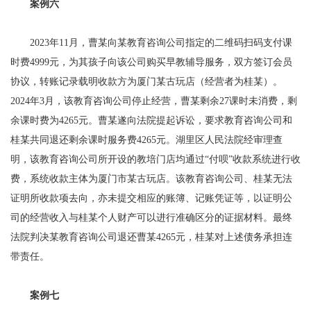
案例六
2023年11月，曹某向某教育咨询公司指定的二维码扫码支付课
时费4999元，为其孩子向该公司购买早教辅导服务，双方签订会员
协议，转账记录载明收款方为厦门某古玩店（经营者为桂某）。
2024年3月，该教育咨询公司停止经营，曹某剩余27课时未消费，剩
余课时费为4265元。曹某遂向法院提起诉讼，要求教育咨询公司和
桂某共同退还剩余课时服务费4265元。湖里区人民法院经审理查
明，该教育咨询公司所开设的教培门店均通过“付呗”收款系统进行收
费，系统收款主体为厦门市某古玩店。该教育咨询公司、桂某无法
证明所收款项去向，亦未提交相应的账簿、记账凭证等，以证明公
司的经营收入与桂某个人财产可以进行准确区分的证据材料。最终
法院判决某教育咨询公司退还曹某4265元，桂某对上述债务承担连
带责任。
案例七