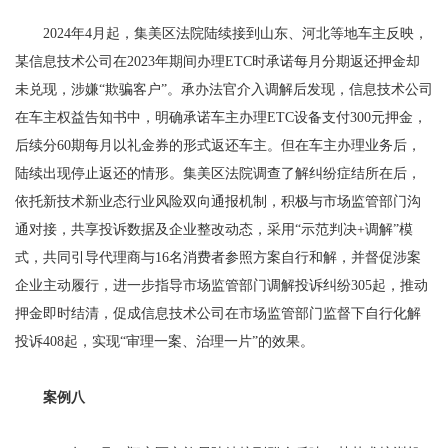
2024年4月起，集美区法院陆续接到山东、河北等地车主反映，
某信息技术公司在2023年期间办理ETC时承诺每月分期返还押金却
未兑现，涉嫌“欺骗客户”。承办法官介入调解后发现，信息技术公司
在车主权益告知书中，明确承诺车主办理ETC设备支付300元押金，
后续分60期每月以礼金券的形式返还车主。但在车主办理业务后，
陆续出现停止返还的情形。集美区法院调查了解纠纷症结所在后，
依托新技术新业态行业风险双向通报机制，积极与市场监管部门沟
通对接，共享投诉数据及企业整改动态，采用“示范判决+调解”模
式，共同引导代理商与16名消费者参照方案自行和解，并督促涉案
企业主动履行，进一步指导市场监管部门调解投诉纠纷305起，推动
押金即时结清，促成信息技术公司在市场监管部门监督下自行化解
投诉408起，实现“审理一案、治理一片”的效果。
案例八