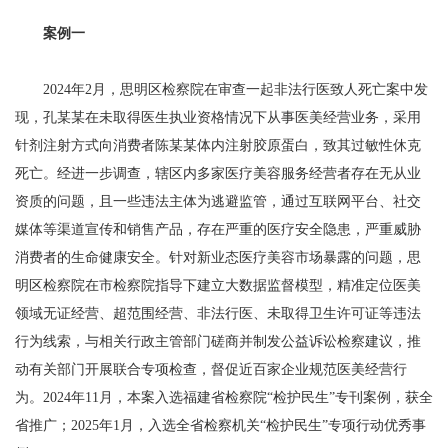
案例一
2024年2月，思明区检察院在审查一起非法行医致人死亡案中发
现，孔某某在未取得医生执业资格情况下从事医美经营业务，采用
针剂注射方式向消费者陈某某体内注射胶原蛋白，致其过敏性休克
死亡。经进一步调查，辖区内多家医疗美容服务经营者存在无从业
资质的问题，且一些违法主体为逃避监管，通过互联网平台、社交
媒体等渠道宣传和销售产品，存在严重的医疗安全隐患，严重威胁
消费者的生命健康安全。针对新业态医疗美容市场暴露的问题，思
明区检察院在市检察院指导下建立大数据监督模型，精准定位医美
领域无证经营、超范围经营、非法行医、未取得卫生许可证等违法
行为线索，与相关行政主管部门磋商并制发公益诉讼检察建议，推
动有关部门开展联合专项检查，督促近百家企业规范医美经营行
为。2024年11月，本案入选福建省检察院“检护民生”专刊案例，获全
省推广；2025年1月，入选全省检察机关“检护民生”专项行动优秀事