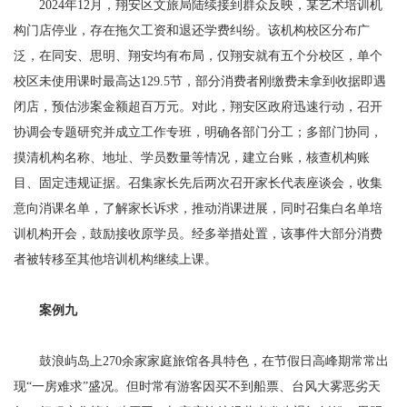
2024年12月，翔安区文旅局陆续接到群众反映，某艺术培训机
构门店停业，存在拖欠工资和退还学费纠纷。该机构校区分布广
泛，在同安、思明、翔安均有布局，仅翔安就有五个分校区，单个
校区未使用课时最高达129.5节，部分消费者刚缴费未拿到收据即遇
闭店，预估涉案金额超百万元。对此，翔安区政府迅速行动，召开
协调会专题研究并成立工作专班，明确各部门分工；多部门协同，
摸清机构名称、地址、学员数量等情况，建立台账，核查机构账
目、固定违规证据。召集家长先后两次召开家长代表座谈会，收集
意向消课名单，了解家长诉求，推动消课进展，同时召集白名单培
训机构开会，鼓励接收原学员。经多举措处置，该事件大部分消费
者被转移至其他培训机构继续上课。
案例九
鼓浪屿岛上270余家家庭旅馆各具特色，在节假日高峰期常常出
现“一房难求”盛况。但时常有游客因买不到船票、台风大雾恶劣天