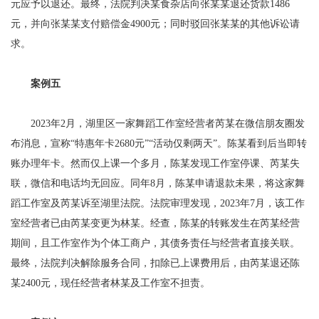
元应予以退还。最终，法院判决某食杂店向张某某退还货款1486
元，并向张某某支付赔偿金4900元；同时驳回张某某的其他诉讼请
求。
案例五
2023年2月，湖里区一家舞蹈工作室经营者芮某在微信朋友圈发
布消息，宣称“特惠年卡2680元”“活动仅剩两天”。陈某看到后当即转
账办理年卡。然而仅上课一个多月，陈某发现工作室停课、芮某失
联，微信和电话均无回应。同年8月，陈某申请退款未果，将这家舞
蹈工作室及芮某诉至湖里法院。法院审理发现，2023年7月，该工作
室经营者已由芮某变更为林某。经查，陈某的转账发生在芮某经营
期间，且工作室作为个体工商户，其债务责任与经营者直接关联。
最终，法院判决解除服务合同，扣除已上课费用后，由芮某退还陈
某2400元，现任经营者林某及工作室不担责。