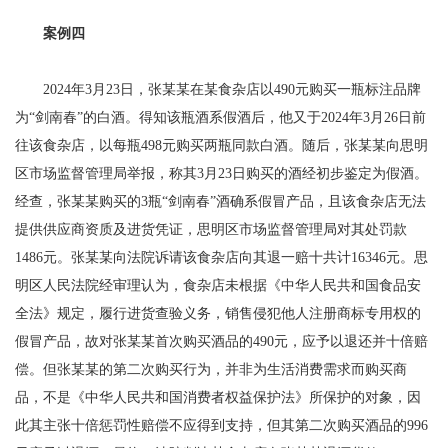
案例四
2024年3月23日，张某某在某食杂店以490元购买一瓶标注品牌
为“剑南春”的白酒。得知该瓶酒系假酒后，他又于2024年3月26日前
往该食杂店，以每瓶498元购买两瓶同款白酒。随后，张某某向思明
区市场监督管理局举报，称其3月23日购买的酒经初步鉴定为假酒。
经查，张某某购买的3瓶“剑南春”酒确系假冒产品，且该食杂店无法
提供供应商资质及进货凭证，思明区市场监督管理局对其处罚款
1486元。张某某向法院诉请该食杂店向其退一赔十共计16346元。思
明区人民法院经审理认为，食杂店未根据《中华人民共和国食品安
全法》规定，履行进货查验义务，销售侵犯他人注册商标专用权的
假冒产品，故对张某某首次购买酒品的490元，应予以退还并十倍赔
偿。但张某某的第二次购买行为，并非为生活消费需求而购买商
品，不是《中华人民共和国消费者权益保护法》所保护的对象，因
此其主张十倍惩罚性赔偿不应得到支持，但其第二次购买酒品的996