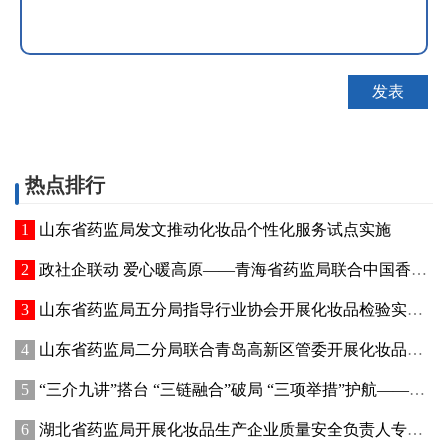
热点排行
山东省药监局发文推动化妆品个性化服务试点实施
政社企联动 爱心暖高原——青海省药监局联合中国香料香精化妆品工业协会开展公益捐赠活动
山东省药监局五分局指导行业协会开展化妆品检验实操专项培训
山东省药监局二分局联合青岛高新区管委开展化妆品新原料注册备案赋能专题交流活动
“三介九讲”搭台 “三链融合”破局 “三项举措”护航——青海高原特色化妆品原料产业迈出实质性步伐
湖北省药监局开展化妆品生产企业质量安全负责人专题培训暨现场观摩活动